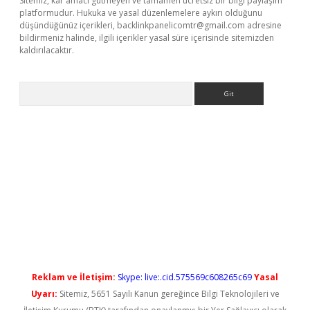
Sitemiz, kar amacı gütmeyen ve tamamen ücretsiz bir bilgi paylaşım
platformudur. Hukuka ve yasal düzenlemelere aykırı olduğunu
düşündüğünüz içerikleri,
backlinkpanelicomtr@gmail.com
adresine
bildirmeniz halinde, ilgili içerikler yasal süre içerisinde sitemizden
kaldırılacaktır.
Arama
ş
Reklam ve İletişim:
Skype: live:.cid.575569c608265c69
Yasal
Uyarı:
Sitemiz, 5651 Sayılı Kanun gereğince Bilgi Teknolojileri ve