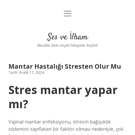
menüyü
Anasayfa
aç
Gizlilik Politikası
Ses ve İlham
Yasal Uyarı
Müzikle dolu neşeli hikayeler keşfet!
Hakkımızda
Mantar Hastalığı Stresten Olur Mu
Tarih: Aralık 17, 2024
Stres mantar yapar
mı?
Vajinal mantar enfeksiyonu, stresin bağışıklık
sistemini zayıflatan bir faktör olması nedeniyle, çok