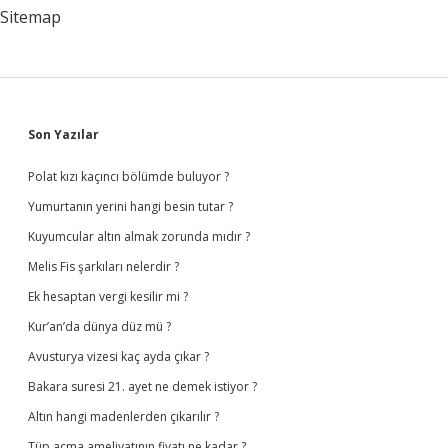
Sitemap
Sidebar
Son Yazılar
Polat kızı kaçıncı bölümde buluyor ?
Yumurtanın yerini hangi besin tutar ?
Kuyumcular altın almak zorunda mıdır ?
Melis Fis şarkıları nelerdir ?
Ek hesaptan vergi kesilir mi ?
Kur’an’da dünya düz mü ?
Avusturya vizesi kaç ayda çıkar ?
Bakara suresi 21. ayet ne demek istiyor ?
Altın hangi madenlerden çıkarılır ?
Tüp açma ameliyatının fiyatı ne kadar ?