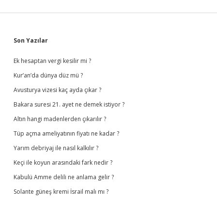
Sidebar
Son Yazılar
Ek hesaptan vergi kesilir mi ?
Kur’an’da dünya düz mü ?
Avusturya vizesi kaç ayda çıkar ?
Bakara suresi 21. ayet ne demek istiyor ?
Altın hangi madenlerden çıkarılır ?
Tüp açma ameliyatının fiyatı ne kadar ?
Yarım debriyaj ile nasıl kalkılır ?
Keçi ile koyun arasındaki fark nedir ?
Kabulü Amme delili ne anlama gelir ?
Solante güneş kremi İsrail malı mı ?