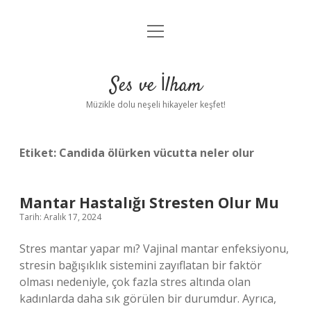
menüyü
Anasayfa
aç
Gizlilik Politikası
Ses ve İlham
Yasal Uyarı
Müzikle dolu neşeli hikayeler keşfet!
Hakkımızda
Etiket:
Candida ölürken vücutta neler olur
Mantar Hastalığı Stresten Olur Mu
Tarih: Aralık 17, 2024
Stres mantar yapar mı? Vajinal mantar enfeksiyonu,
stresin bağışıklık sistemini zayıflatan bir faktör
olması nedeniyle, çok fazla stres altında olan
kadınlarda daha sık görülen bir durumdur. Ayrıca,