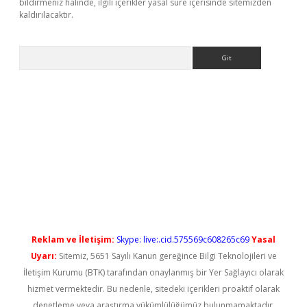
bildirmeniz halinde, ilgili içerikler yasal süre içerisinde sitemizden
kaldırılacaktır.
Arama
ş
Reklam ve İletişim:
Skype: live:.cid.575569c608265c69
Yasal
Uyarı:
Sitemiz, 5651 Sayılı Kanun gereğince Bilgi Teknolojileri ve
İletişim Kurumu (BTK) tarafından onaylanmış bir Yer Sağlayıcı olarak
hizmet vermektedir. Bu nedenle, sitedeki içerikleri proaktif olarak
denetleme veya araştırma yükümlülüğümüz bulunmamaktadır.