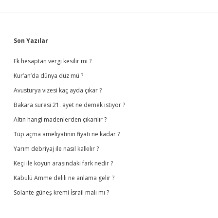
Sidebar
Son Yazılar
Ek hesaptan vergi kesilir mi ?
Kur’an’da dünya düz mü ?
Avusturya vizesi kaç ayda çıkar ?
Bakara suresi 21. ayet ne demek istiyor ?
Altın hangi madenlerden çıkarılır ?
Tüp açma ameliyatının fiyatı ne kadar ?
Yarım debriyaj ile nasıl kalkılır ?
Keçi ile koyun arasındaki fark nedir ?
Kabulü Amme delili ne anlama gelir ?
Solante güneş kremi İsrail malı mı ?