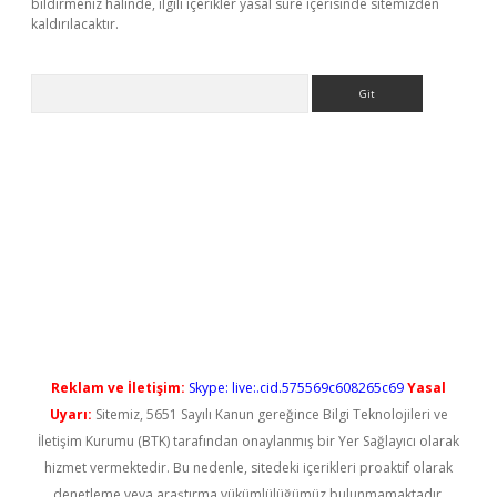
bildirmeniz halinde, ilgili içerikler yasal süre içerisinde sitemizden
kaldırılacaktır.
Arama
iş
Reklam ve İletişim:
Skype: live:.cid.575569c608265c69
Yasal
Uyarı:
Sitemiz, 5651 Sayılı Kanun gereğince Bilgi Teknolojileri ve
İletişim Kurumu (BTK) tarafından onaylanmış bir Yer Sağlayıcı olarak
hizmet vermektedir. Bu nedenle, sitedeki içerikleri proaktif olarak
denetleme veya araştırma yükümlülüğümüz bulunmamaktadır.