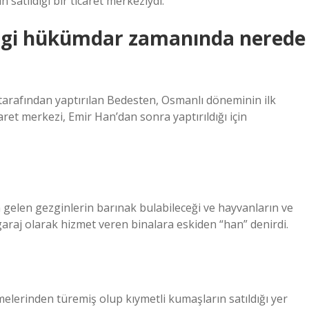
n satıldığı bir ticaret merkeziydi.
ngi hükümdar zamanında nerede
) tarafından yaptırılan Bedesten, Osmanlı döneminin ilk
aret merkezi, Emir Han’dan sonra yaptırıldığı için
 gelen gezginlerin barınak bulabileceği ve hayvanların ve
 garaj olarak hizmet veren binalara eskiden “han” denirdi.
elerinden türemiş olup kıymetli kumaşların satıldığı yer