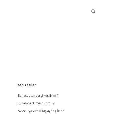
Sidebar
Son Yazılar
vdcasino giriş
Ek hesaptan vergi kesilir mi ?
Kur’an’da dünya düz mü ?
Avusturya vizesi kaç ayda çıkar ?