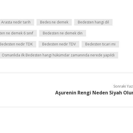
Arasta nedir tarih
Bedes ne demek
Bedesten hangi dil
en ne demek 6 sınıf
Bedesten ne demek din
Bedesten nedir TDK
Bedesten nedir TDV
Bedesten ticari mi
Osmanlıda ilk Bedesten hangi hükümdar zamanında nerede yapıldı
Sonraki Yaz
Aşurenin Rengi Neden Siyah Olu