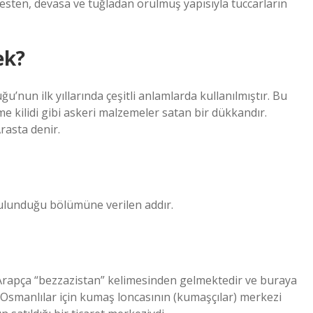
esten, devasa ve tuğladan örülmüş yapısıyla tüccarların
ek?
’nun ilk yıllarında çeşitli anlamlarda kullanılmıştır. Bu
zme kilidi gibi askeri malzemeler satan bir dükkandır.
asta denir.
bulunduğu bölümüne verilen addır.
Arapça “bezzazistan” kelimesinden gelmektedir ve buraya
e Osmanlılar için kumaş loncasının (kumaşçılar) merkezi