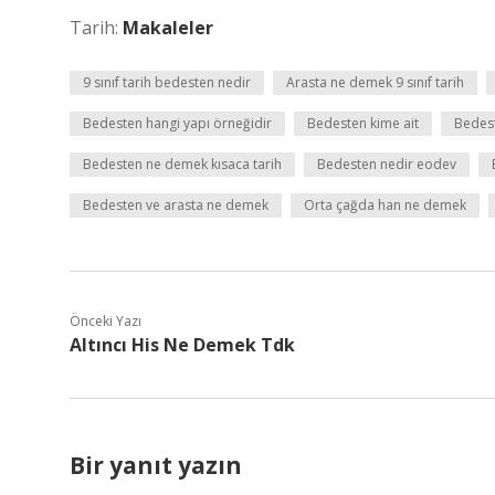
Tarih:
Makaleler
9 sınıf tarih bedesten nedir
Arasta ne demek 9 sınıf tarih
Bedesten hangi yapı örneğidir
Bedesten kime ait
Bedest
Bedesten ne demek kısaca tarih
Bedesten nedir eodev
Bedesten ve arasta ne demek
Orta çağda han ne demek
Önceki Yazı
Altıncı His Ne Demek Tdk
Bir yanıt yazın