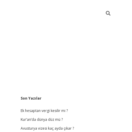
Sidebar
Son Yazılar
vdcasino giriş
Ek hesaptan vergi kesilir mi ?
Kur’an’da dünya düz mü ?
Avusturya vizesi kaç ayda çıkar ?