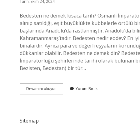
Tarih: Ekim 24, 2024
Bedesten ne demek kısaca tarih? Osmanlı İmparatorl
alınıp satıldığı, eşit büyüklükte kubbelerle örtülü bir
başlarında Anadolu’da rastlanmıştır. Anadolu’da bi
Kahramanmaraş’tadır. Bedesten nedir eodev? En iyile
binalardır. Ayrıca para ve değerli eşyaların korunduğ
dükkanlar olabilir. Bedesten ne demek din? Bedesten
İmparatorluğu şehirlerinde tarihi olarak bulunan bir
Bezisten, Bedestan) bir tür…
Bedesten
Devamını okuyun
Yorum Bırak
Nedir
6
Sınıf
Sitemap