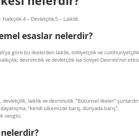
lkesi nelerdir?
 Halkçılık.4 – Devletçilik.5 – Laiklik.
mel esaslar nelerdir?
ı’ya göre bu ilkelerden laiklik, milliyetçilik ve cumhuriyetçili
alkçılık, devrimcilik ve devletçilik ise Sovyet Devrimi’nin etkis
, devletçilik, laiklik ve devrimcilik. “Bütünsel ilkeler” şunlardır
ve dayanışma, “kendi ülkemizde barış, dünyada barış”,
k sevgisi.
 nelerdir?