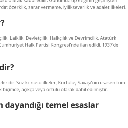
cusu olarak kabul edilir. Günümüz tıp etiğinin geçmişten
r: özerklik, zarar vermeme, iyilikseverlik ve adalet ilkeleri.
r?
ilik, Laiklik, Devletçilik, Halkçılık ve Devrimcilik. Atatürk
umhuriyet Halk Partisi Kongresi’nde ilan edildi. 1937’de
dir?
keleridir. Söz konusu ilkeler, Kurtuluş Savaşı’nın esasen tüm
k biçimde, açıkça veya örtülü olarak dahil edilmiştir.
ın dayandığı temel esaslar