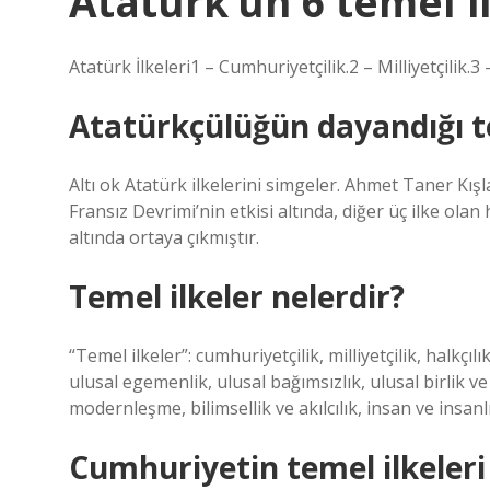
Atatürk’ün 6 temel i
Atatürk İlkeleri1 – Cumhuriyetçilik.2 – Milliyetçilik.3 –
Atatürkçülüğün dayandığı te
Altı ok Atatürk ilkelerini simgeler. Ahmet Taner Kışlal
Fransız Devrimi’nin etkisi altında, diğer üç ilke olan h
altında ortaya çıkmıştır.
Temel ilkeler nelerdir?
“Temel ilkeler”: cumhuriyetçilik, milliyetçilik, halkçılık
ulusal egemenlik, ulusal bağımsızlık, ulusal birlik 
modernleşme, bilimsellik ve akılcılık, insan ve insanlı
Cumhuriyetin temel ilkeleri