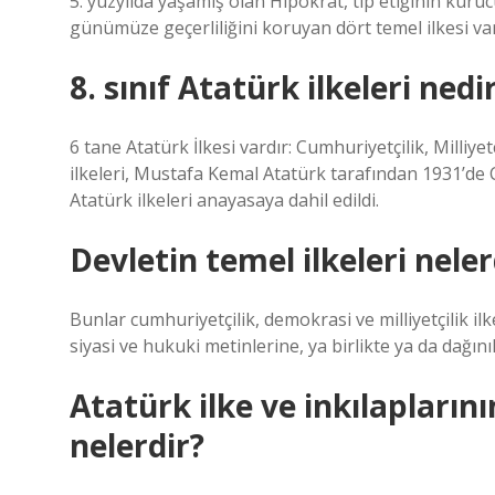
5. yüzyılda yaşamış olan Hipokrat, tıp etiğinin kuru
günümüze geçerliliğini koruyan dört temel ilkesi vardı
8. sınıf Atatürk ilkeleri nedi
6 tane Atatürk İlkesi vardır: Cumhuriyetçilik, Milliyetç
ilkeleri, Mustafa Kemal Atatürk tarafından 1931’de C
Atatürk ilkeleri anayasaya dahil edildi.
Devletin temel ilkeleri neler
Bunlar cumhuriyetçilik, demokrasi ve milliyetçilik il
siyasi ve hukuki metinlerine, ya birlikte ya da dağını
Atatürk ilke ve inkılapların
nelerdir?