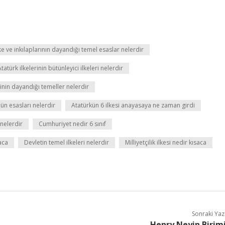
ke ve inkılaplarının dayandığı temel esaslar nelerdir
Atatürk ilkelerinin bütünleyici ilkeleri nelerdir
nin dayandığı temeller nelerdir
ün esasları nelerdir
Atatürkün 6 ilkesi anayasaya ne zaman girdi
 nelerdir
Cumhuriyet nedir 6 sınıf
saca
Devletin temel ilkeleri nelerdir
Milliyetçilik ilkesi nedir kısaca
Sonraki Yaz
Henry Neyin Birim