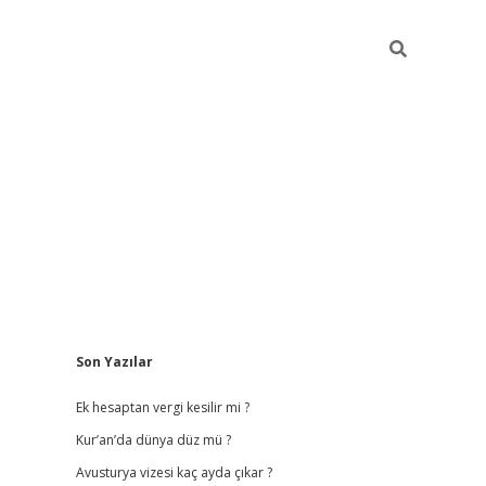
Sidebar
Son Yazılar
vdcasino giriş
Ek hesaptan vergi kesilir mi ?
Kur’an’da dünya düz mü ?
Avusturya vizesi kaç ayda çıkar ?