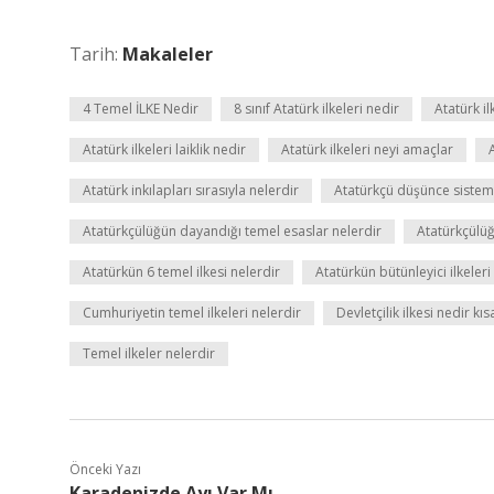
Tarih:
Makaleler
4 Temel İLKE Nedir
8 sınıf Atatürk ilkeleri nedir
Atatürk il
Atatürk ilkeleri laiklik nedir
Atatürk ilkeleri neyi amaçlar
Atatürk inkılapları sırasıyla nelerdir
Atatürkçü düşünce sistemi
Atatürkçülüğün dayandığı temel esaslar nelerdir
Atatürkçülüğ
Atatürkün 6 temel ilkesi nelerdir
Atatürkün bütünleyici ilkeleri
Cumhuriyetin temel ilkeleri nelerdir
Devletçilik ilkesi nedir kı
Temel ilkeler nelerdir
Önceki Yazı
Karadenizde Ayı Var Mı