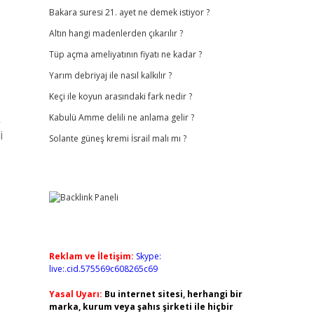
Bakara suresi 21. ayet ne demek istiyor ?
Altın hangi madenlerden çıkarılır ?
Tüp açma ameliyatının fiyatı ne kadar ?
Yarım debriyaj ile nasıl kalkılır ?
Keçi ile koyun arasındaki fark nedir ?
k
Kabulü Amme delili ne anlama gelir ?
i
Solante güneş kremi İsrail malı mı ?
:
Reklam ve İletişim:
Skype:
live:.cid.575569c608265c69
Yasal Uyarı:
Bu internet sitesi, herhangi bir
marka, kurum veya şahıs şirketi ile hiçbir