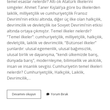
temel esaslar nelerdir? Altı ok Atatürk ilkelerini
simgeler. Ahmet Taner Kışlalı’ya göre bu ilkelerden
laiklik, milliyetçilik ve cumhuriyetçilik Fransız
Devrimi’nin etkisi altında, diğer üç ilke olan halkçılık,
devrimcilik ve devletçilik ise Sovyet Devrimi’nin etkisi
altında ortaya çıkmıştır. Temel ilkeler nelerdir?
“Temel ilkeler”: cumhuriyetçilik, milliyetçilik, halkçılık,
devletçilik, laiklik ve devrimcilik. “Bütünsel ilkeler”
şunlardır: ulusal egemenlik, ulusal bağımsızlık,
ulusal birlik ve dayanışma, “kendi ülkemizde barış,
dünyada barış”, modernleşme, bilimsellik ve akılcılık,
insan ve insanlık sevgisi. Cumhuriyetin temel ilkeleri
nelerdir? Cumhuriyetçilik, Halkçılık, Laiklik,
Devrimcilik,…
Atatürkçülüğün
Devamını okuyun
Yorum Bırak
6
Temel
Ilkesi