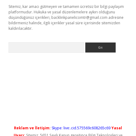
Sitemiz, kar amacı gütmeyen ve tamamen ücretsiz bir bilgi paylaşım
platformudur. Hukuka ve yasal düzenlemelere aykırı olduğunu
düşündüğünüz içerikleri,
backlinkpanelicomtr@gmail.com
adresine
bildirmeniz halinde, ilgili içerikler yasal süre içerisinde sitemizden
kaldırılacaktır.
Arama
ş
Reklam ve İletişim:
Skype: live:.cid.575569c608265c69
Yasal
Uyarı:
Sitemiz, 5651 Sayılı Kanun gereğince Bilgi Teknolojileri ve