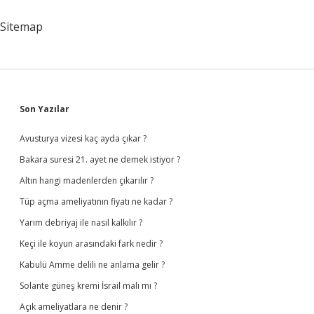
Nelerdir
Sitemap
Sidebar
Son Yazılar
Avusturya vizesi kaç ayda çıkar ?
Bakara suresi 21. ayet ne demek istiyor ?
Altın hangi madenlerden çıkarılır ?
Tüp açma ameliyatının fiyatı ne kadar ?
Yarım debriyaj ile nasıl kalkılır ?
Keçi ile koyun arasındaki fark nedir ?
Kabulü Amme delili ne anlama gelir ?
Solante güneş kremi İsrail malı mı ?
Açık ameliyatlara ne denir ?