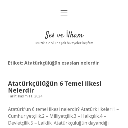
menüyü
Anasayfa
aç
Gizlilik Politikası
Ses ve İlham
Yasal Uyarı
Müzikle dolu neşeli hikayeler keşfet!
Hakkımızda
Etiket:
Atatürkçülüğün esasları nelerdir
Atatürkçülüğün 6 Temel Ilkesi
Nelerdir
Tarih: Kasım 11, 2024
Atatürk’ün 6 temel ilkesi nelerdir? Atatürk İlkeleri1 –
Cumhuriyetçilik.2 – Milliyetçilik.3 – Halkçılık.4 –
Devletçilik.5 – Laiklik. Atatürkçülüğün dayandığı