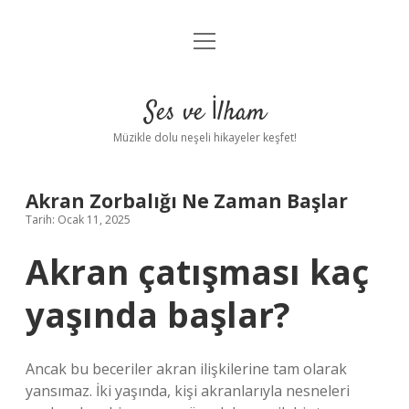
menüyü
Anasayfa
aç
Gizlilik Politikası
Ses ve İlham
Yasal Uyarı
Müzikle dolu neşeli hikayeler keşfet!
Hakkımızda
Akran Zorbalığı Ne Zaman Başlar
Tarih: Ocak 11, 2025
Akran çatışması kaç
yaşında başlar?
Ancak bu beceriler akran ilişkilerine tam olarak
yansımaz. İki yaşında, kişi akranlarıyla nesneleri