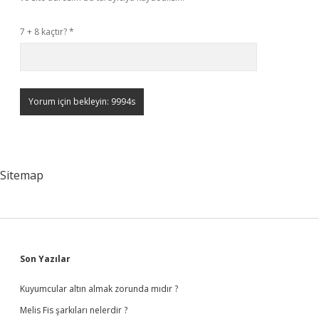
7 + 8 kaçtır?
*
Sitemap
Sidebar
Son Yazılar
Kuyumcular altın almak zorunda mıdır ?
Melis Fis şarkıları nelerdir ?