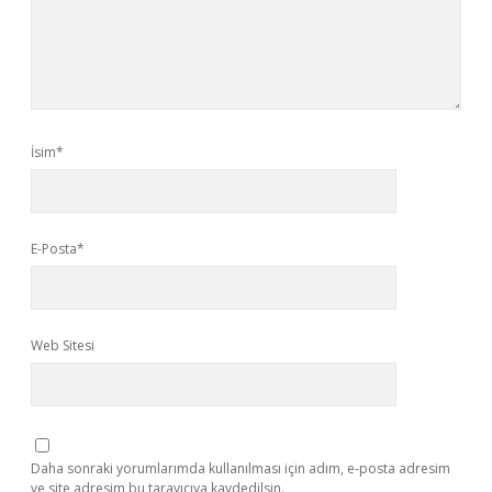
İsim*
E-Posta*
Web Sitesi
Daha sonraki yorumlarımda kullanılması için adım, e-posta adresim
ve site adresim bu tarayıcıya kaydedilsin.