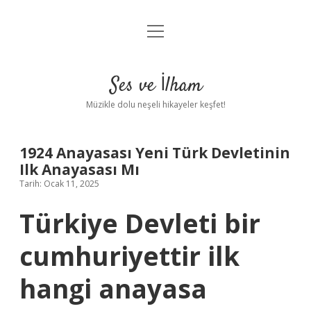
menüyü
Anasayfa
aç
Gizlilik Politikası
Ses ve İlham
Yasal Uyarı
Müzikle dolu neşeli hikayeler keşfet!
Hakkımızda
1924 Anayasası Yeni Türk Devletinin
Ilk Anayasası Mı
Tarih: Ocak 11, 2025
Türkiye Devleti bir
cumhuriyettir ilk
hangi anayasa