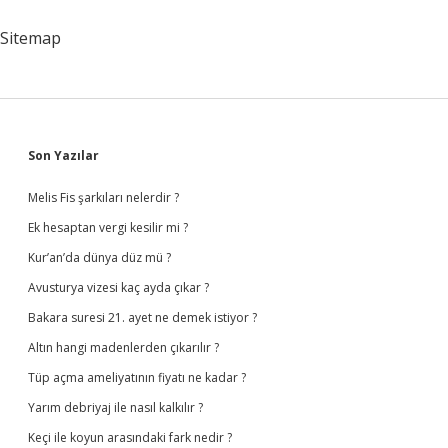
Sitemap
Sidebar
Son Yazılar
Melis Fis şarkıları nelerdir ?
Ek hesaptan vergi kesilir mi ?
Kur’an’da dünya düz mü ?
Avusturya vizesi kaç ayda çıkar ?
Bakara suresi 21. ayet ne demek istiyor ?
Altın hangi madenlerden çıkarılır ?
Tüp açma ameliyatının fiyatı ne kadar ?
Yarım debriyaj ile nasıl kalkılır ?
Keçi ile koyun arasındaki fark nedir ?