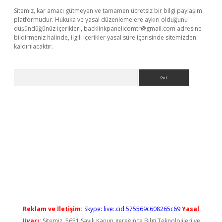
Sitemiz, kar amacı gütmeyen ve tamamen ücretsiz bir bilgi paylaşım
platformudur. Hukuka ve yasal düzenlemelere aykırı olduğunu
düşündüğünüz içerikleri,
backlinkpanelicomtr@gmail.com
adresine
bildirmeniz halinde, ilgili içerikler yasal süre içerisinde sitemizden
kaldırılacaktır.
Arama
ş
Reklam ve İletişim:
Skype: live:.cid.575569c608265c69
Yasal
Uyarı:
Sitemiz, 5651 Sayılı Kanun gereğince Bilgi Teknolojileri ve