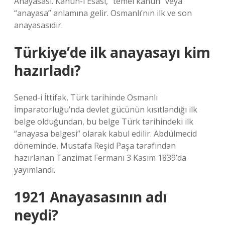
Anayasası. Kânûn-ı Esasî, “temel kanun” veya
“anayasa” anlamına gelir. Osmanlı’nın ilk ve son
anayasasıdır.
Türkiye’de ilk anayasayı kim
hazırladı?
Sened-i İttifak, Türk tarihinde Osmanlı
İmparatorluğu’nda devlet gücünün kısıtlandığı ilk
belge olduğundan, bu belge Türk tarihindeki ilk
“anayasa belgesi” olarak kabul edilir. Abdülmecid
döneminde, Mustafa Reşid Paşa tarafından
hazırlanan Tanzimat Fermanı 3 Kasım 1839’da
yayımlandı.
1921 Anayasasının adı
neydi?