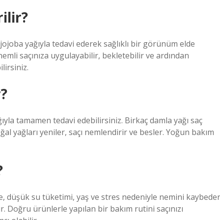
ilir?
a jojoba yağıyla tedavi ederek sağlıklı bir görünüm elde
emli saçınıza uygulayabilir, bekletebilir ve ardından
irsiniz.
r?
ğıyla tamamen tedavi edebilirsiniz. Birkaç damla yağı saç
al yağları yeniler, saçı nemlendirir ve besler. Yoğun bakım
?
enme, düşük su tüketimi, yaş ve stres nedeniyle nemini kaybede
r. Doğru ürünlerle yapılan bir bakım rutini saçınızı