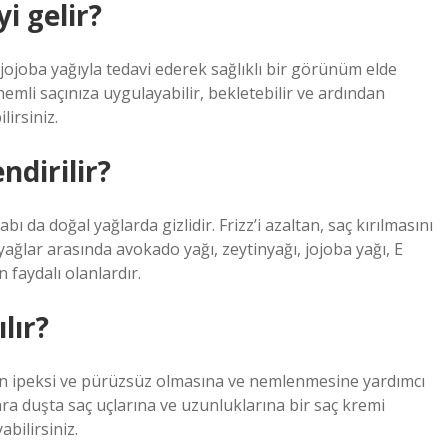
i gelir?
a jojoba yağıyla tedavi ederek sağlıklı bir görünüm elde
emli saçınıza uygulayabilir, bekletebilir ve ardından
irsiniz.
ndirilir?
ı da doğal yağlarda gizlidir. Frizz’i azaltan, saç kırılmasını
ağlar arasında avokado yağı, zeytinyağı, jojoba yağı, E
n faydalı olanlardır.
lır?
zın ipeksi ve pürüzsüz olmasına ve nemlenmesine yardımcı
nra duşta saç uçlarına ve uzunluklarına bir saç kremi
bilirsiniz.