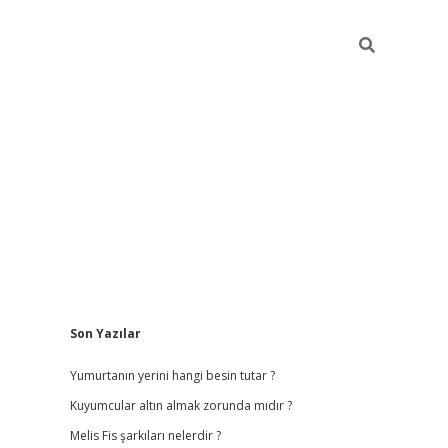
Sidebar
Son Yazılar
vdcasino giriş
Yumurtanın yerini hangi besin tutar ?
Kuyumcular altın almak zorunda mıdır ?
Melis Fis şarkıları nelerdir ?