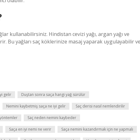
ı olabilir.
?
ar kullanabilirsiniz. Hindistan cevizi yağı, argan yağı ve
rir. Bu yağları saç köklerinize masaj yaparak uygulayabilir v
i gelir
Duştan sonra saça hangi yağ sürülür
Nemini kaybetmiş saça ne iyi gelir
Saç derisi nasıl nemlendirilir
 yöntemler
Saç neden nemini kaybeder
Saça en iyi nemi ne verir
Saça nemini kazandırmak için ne yapmalı