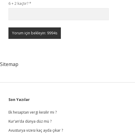
6 + 2 kaçtır?
*
Sitemap
Sidebar
Son Yazılar
Ek hesaptan vergi kesilir mi ?
Kur’an’da dünya düz mü ?
Avusturya vizesi kaç ayda çıkar ?