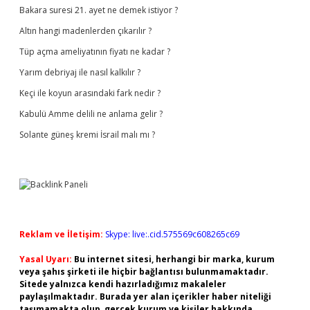
Bakara suresi 21. ayet ne demek istiyor ?
Altın hangi madenlerden çıkarılır ?
Tüp açma ameliyatının fiyatı ne kadar ?
Yarım debriyaj ile nasıl kalkılır ?
Keçi ile koyun arasındaki fark nedir ?
Kabulü Amme delili ne anlama gelir ?
Solante güneş kremi İsrail malı mı ?
Reklam ve İletişim:
Skype: live:.cid.575569c608265c69
Yasal Uyarı:
Bu internet sitesi, herhangi bir marka, kurum
veya şahıs şirketi ile hiçbir bağlantısı bulunmamaktadır.
Sitede yalnızca kendi hazırladığımız makaleler
paylaşılmaktadır. Burada yer alan içerikler haber niteliği
taşımamakta olup, gerçek kurum ve kişiler hakkında