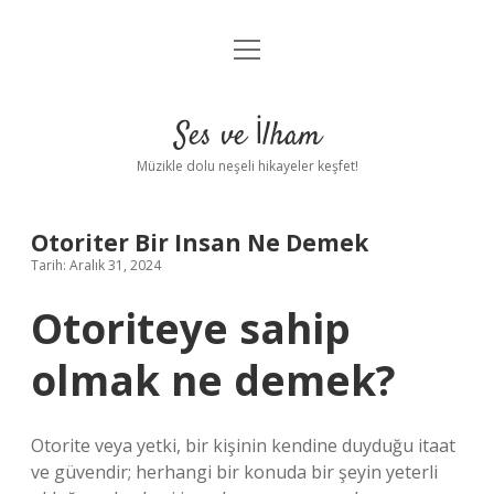
menüyü
Anasayfa
aç
Gizlilik Politikası
Ses ve İlham
Yasal Uyarı
Müzikle dolu neşeli hikayeler keşfet!
Hakkımızda
Otoriter Bir Insan Ne Demek
Tarih: Aralık 31, 2024
Otoriteye sahip
olmak ne demek?
Otorite veya yetki, bir kişinin kendine duyduğu itaat
ve güvendir; herhangi bir konuda bir şeyin yeterli