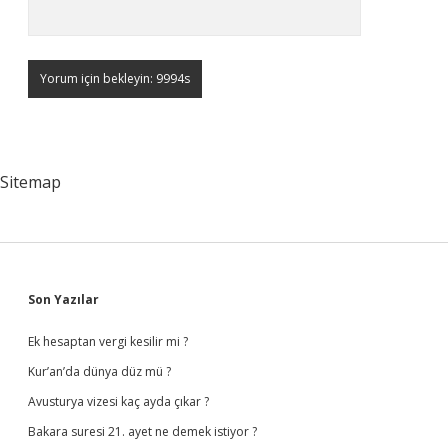
Sitemap
Sidebar
Son Yazılar
Ek hesaptan vergi kesilir mi ?
Kur’an’da dünya düz mü ?
Avusturya vizesi kaç ayda çıkar ?
Bakara suresi 21. ayet ne demek istiyor ?