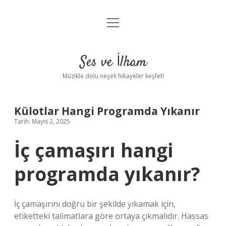
menüyü
Anasayfa
aç
Gizlilik Politikası
Ses ve İlham
Yasal Uyarı
Müzikle dolu neşeli hikayeler keşfet!
Hakkımızda
Külotlar Hangi Programda Yıkanır
Tarih: Mayıs 2, 2025
İç çamaşırı hangi
programda yıkanır?
İç çamaşırını doğru bir şekilde yıkamak için,
etiketteki talimatlara göre ortaya çıkmalıdır. Hassas