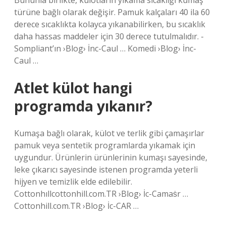
Bununla birlikte, külotların yıkama sıcaklığı kumaş
türüne bağlı olarak değişir. Pamuk kalçaları 40 ila 60
derece sıcaklıkta kolayca yıkanabilirken, bu sıcaklık
daha hassas maddeler için 30 derece tutulmalıdır. -
Sompliant’ın ›Blog› İnc-Caul … Komedi ›Blog› İnc-
Caul …
Atlet külot hangi
programda yıkanır?
Kumaşa bağlı olarak, külot ve terlik gibi çamaşırlar
pamuk veya sentetik programlarda yıkamak için
uygundur. Ürünlerin ürünlerinin kumaşı sayesinde,
leke çıkarıcı sayesinde istenen programda yeterli
hijyen ve temizlik elde edilebilir.
Cottonhıllcottonhill.com.TR ›Blog› İc-Camaṡr …
Cottonhill.com.TR ›Blog› İc-CAR …