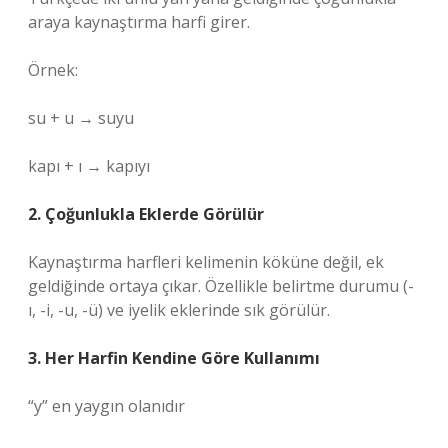
araya kaynaştırma harfi girer.
Örnek:
su + u → suyu
kapı + ı → kapıyı
2. Çoğunlukla Eklerde Görülür
Kaynaştırma harfleri kelimenin köküne değil, ek
geldiğinde ortaya çıkar. Özellikle belirtme durumu (-
ı, -i, -u, -ü) ve iyelik eklerinde sık görülür.
3. Her Harfin Kendine Göre Kullanımı
“y” en yaygın olanıdır