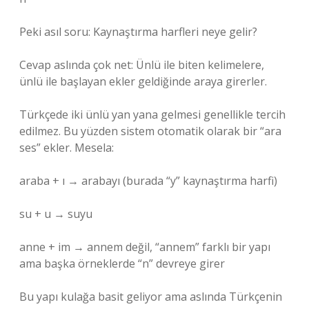
Peki asıl soru: Kaynaştırma harfleri neye gelir?
Cevap aslında çok net: Ünlü ile biten kelimelere,
ünlü ile başlayan ekler geldiğinde araya girerler.
Türkçede iki ünlü yan yana gelmesi genellikle tercih
edilmez. Bu yüzden sistem otomatik olarak bir “ara
ses” ekler. Mesela:
araba + ı → arabayı (burada “y” kaynaştırma harfi)
su + u → suyu
anne + im → annem değil, “annem” farklı bir yapı
ama başka örneklerde “n” devreye girer
Bu yapı kulağa basit geliyor ama aslında Türkçenin