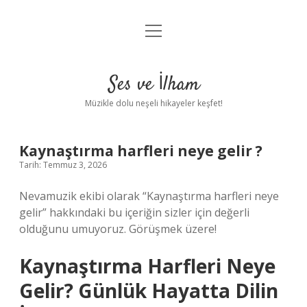
menüyü
Anasayfa
aç
Gizlilik Politikası
Ses ve İlham
Yasal Uyarı
Müzikle dolu neşeli hikayeler keşfet!
Hakkımızda
Kaynaştırma harfleri neye gelir ?
Tarih: Temmuz 3, 2026
Nevamuzik ekibi olarak “Kaynaştırma harfleri neye
gelir” hakkındaki bu içeriğin sizler için değerli
olduğunu umuyoruz. Görüşmek üzere!
Kaynaştırma Harfleri Neye
Gelir? Günlük Hayatta Dilin