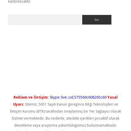
kaldırılacaktır.
Arama
giriş
Reklam ve İletişim:
Skype: live:.cid.575569c608265c69
Yasal
Uyarı:
Sitemiz, 5651 Sayılı Kanun gereğince Bilgi Teknolojileri ve
İletişim Kurumu (BTK) tarafından onaylanmış bir Yer Sağlayıcı olarak
hizmet vermektedir. Bu nedenle, sitedeki içerikleri proaktif olarak
denetleme veya araştırma yükümlülüğümüz bulunmamaktadır.