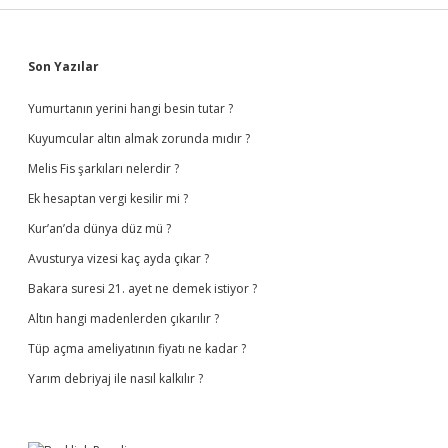
Sidebar
Son Yazılar
Yumurtanın yerini hangi besin tutar ?
Kuyumcular altın almak zorunda mıdır ?
Melis Fis şarkıları nelerdir ?
Ek hesaptan vergi kesilir mi ?
Kur’an’da dünya düz mü ?
Avusturya vizesi kaç ayda çıkar ?
Bakara suresi 21. ayet ne demek istiyor ?
Altın hangi madenlerden çıkarılır ?
Tüp açma ameliyatının fiyatı ne kadar ?
Yarım debriyaj ile nasıl kalkılır ?