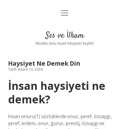
menüyü
Anasayfa
aç
Gizlilik Politikası
Ses ve İlham
Yasal Uyarı
Müzikle dolu neşeli hikayeler keşfet!
Hakkımızda
Haysiyet Ne Demek Din
Tarih: Kasım 13, 2024
İnsan haysiyeti ne
demek?
İnsan onuru(1) sözlüklerde onur, şeref, özsaygı,
şeref, erdem, onur, gurur, prestij, özsaygı ve