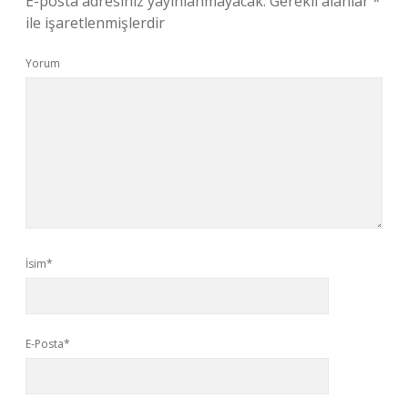
E-posta adresiniz yayınlanmayacak.
Gerekli alanlar
*
ile işaretlenmişlerdir
Yorum
İsim*
E-Posta*