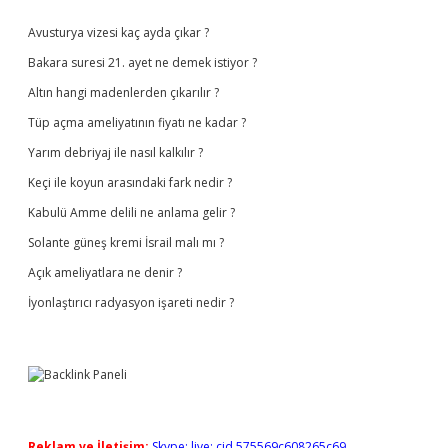
Sidebar
Avusturya vizesi kaç ayda çıkar ?
Bakara suresi 21. ayet ne demek istiyor ?
Altın hangi madenlerden çıkarılır ?
Tüp açma ameliyatının fiyatı ne kadar ?
Yarım debriyaj ile nasıl kalkılır ?
Keçi ile koyun arasındaki fark nedir ?
Kabulü Amme delili ne anlama gelir ?
Solante güneş kremi İsrail malı mı ?
Açık ameliyatlara ne denir ?
İyonlaştırıcı radyasyon işareti nedir ?
Reklam ve İletişim:
Skype: live:.cid.575569c608265c69