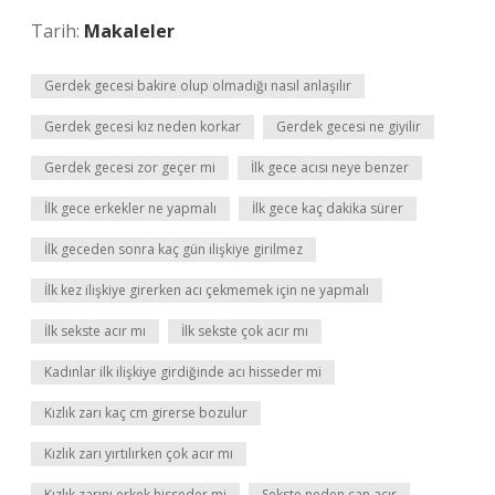
Tarih:
Makaleler
Gerdek gecesi bakire olup olmadığı nasıl anlaşılır
Gerdek gecesi kız neden korkar
Gerdek gecesi ne giyilir
Gerdek gecesi zor geçer mi
İlk gece acısı neye benzer
İlk gece erkekler ne yapmalı
İlk gece kaç dakika sürer
İlk geceden sonra kaç gün ilişkiye girilmez
İlk kez ilişkiye girerken acı çekmemek için ne yapmalı
İlk sekste acır mı
İlk sekste çok acır mı
Kadınlar ilk ilişkiye girdiğinde acı hisseder mi
Kızlık zarı kaç cm girerse bozulur
Kızlık zarı yırtılırken çok acır mı
Kızlık zarını erkek hisseder mi
Sekste neden can acır