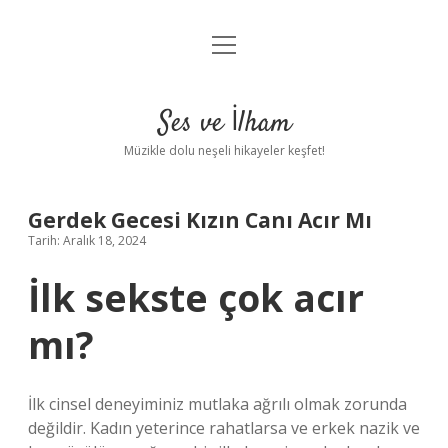
menüyü
Anasayfa
aç
Gizlilik Politikası
Ses ve İlham
Yasal Uyarı
Müzikle dolu neşeli hikayeler keşfet!
Hakkımızda
Gerdek Gecesi Kızın Canı Acır Mı
Tarih: Aralık 18, 2024
İlk sekste çok acır
mı?
İlk cinsel deneyiminiz mutlaka ağrılı olmak zorunda
değildir. Kadın yeterince rahatlarsa ve erkek nazik ve