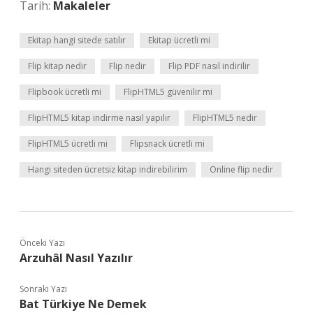
Tarih:
Makaleler
Ekitap hangi sitede satılır
Ekitap ücretli mi
Flip kitap nedir
Flip nedir
Flip PDF nasıl indirilir
Flipbook ücretli mi
FlipHTML5 güvenilir mi
FlipHTML5 kitap indirme nasıl yapılır
FlipHTML5 nedir
FlipHTML5 ücretli mi
Flipsnack ücretli mi
Hangi siteden ücretsiz kitap indirebilirim
Online flip nedir
Önceki Yazı
Arzuhâl Nasıl Yazılır
Sonraki Yazı
Bat Türkiye Ne Demek