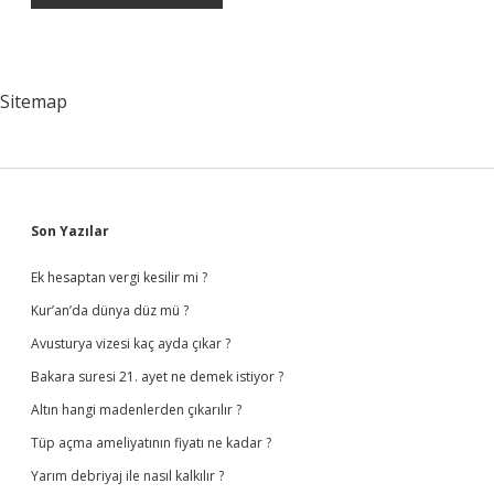
Sitemap
Sidebar
Son Yazılar
Ek hesaptan vergi kesilir mi ?
Kur’an’da dünya düz mü ?
Avusturya vizesi kaç ayda çıkar ?
Bakara suresi 21. ayet ne demek istiyor ?
Altın hangi madenlerden çıkarılır ?
Tüp açma ameliyatının fiyatı ne kadar ?
Yarım debriyaj ile nasıl kalkılır ?