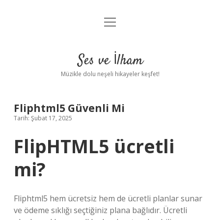
menüyü
Anasayfa
aç
Gizlilik Politikası
Ses ve İlham
Yasal Uyarı
Müzikle dolu neşeli hikayeler keşfet!
Hakkımızda
Fliphtml5 Güvenli Mi
Tarih: Şubat 17, 2025
FlipHTML5 ücretli
mi?
Fliphtml5 hem ücretsiz hem de ücretli planlar sunar
ve ödeme sıklığı seçtiğiniz plana bağlıdır. Ücretli