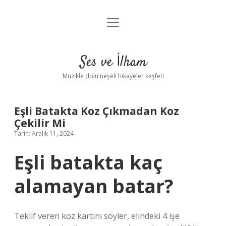
menüyü
Anasayfa
aç
Gizlilik Politikası
Ses ve İlham
Yasal Uyarı
Müzikle dolu neşeli hikayeler keşfet!
Hakkımızda
Eşli Batakta Koz Çıkmadan Koz
Çekilir Mi
Tarih: Aralık 11, 2024
Eşli batakta kaç
alamayan batar?
Teklif veren koz kartını söyler, elindeki 4 işe