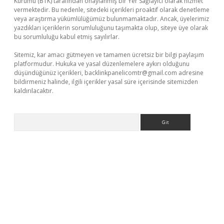
Kurumu (BTK) tarafından onaylanmış bir Yer Sağlayıcı olarak hizmet
vermektedir. Bu nedenle, sitedeki içerikleri proaktif olarak denetleme
veya araştırma yükümlülüğümüz bulunmamaktadır. Ancak, üyelerimiz
yazdıkları içeriklerin sorumluluğunu taşımakta olup, siteye üye olarak
bu sorumluluğu kabul etmiş sayılırlar.
Sitemiz, kar amacı gütmeyen ve tamamen ücretsiz bir bilgi paylaşım
platformudur. Hukuka ve yasal düzenlemelere aykırı olduğunu
düşündüğünüz içerikleri,
backlinkpanelicomtr@gmail.com
adresine
bildirmeniz halinde, ilgili içerikler yasal süre içerisinde sitemizden
kaldırılacaktır.
Arama
ş