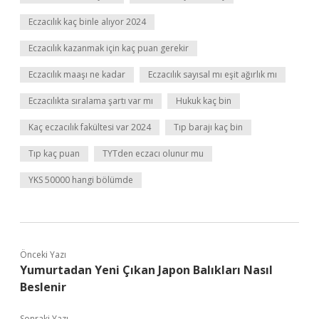
Eczacılık kaç binle alıyor 2024
Eczacılık kazanmak için kaç puan gerekir
Eczacılık maaşı ne kadar
Eczacılık sayısal mı eşit ağırlık mı
Eczacılıkta sıralama şartı var mı
Hukuk kaç bin
Kaç eczacılık fakültesi var 2024
Tıp barajı kaç bin
Tıp kaç puan
TYTden eczacı olunur mu
YKS 50000 hangi bölümde
Önceki Yazı
Yumurtadan Yeni Çıkan Japon Balıkları Nasıl
Beslenir
Sonraki Yazı