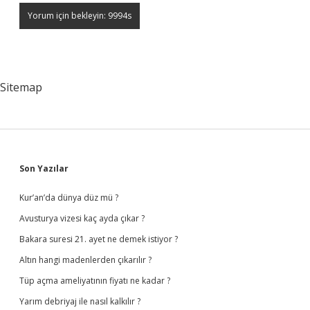
Sitemap
Sidebar
Son Yazılar
Kur’an’da dünya düz mü ?
Avusturya vizesi kaç ayda çıkar ?
Bakara suresi 21. ayet ne demek istiyor ?
Altın hangi madenlerden çıkarılır ?
Tüp açma ameliyatının fiyatı ne kadar ?
Yarım debriyaj ile nasıl kalkılır ?