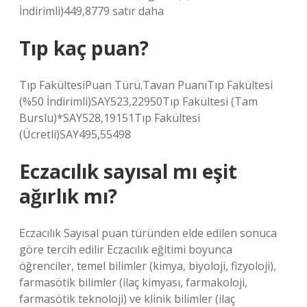
İndirimli)449,8779 satır daha
Tıp kaç puan?
Tıp FakültesiPuan Türü.Tavan PuanıTıp Fakültesi
(%50 İndirimli)SAY523,22950Tıp Fakültesi (Tam
Burslu)*SAY528,19151Tıp Fakültesi
(Ücretli)SAY495,55498
Eczacılık sayısal mı eşit
ağırlık mı?
Eczacılık Sayısal puan türünden elde edilen sonuca
göre tercih edilir Eczacılık eğitimi boyunca
öğrenciler, temel bilimler (kimya, biyoloji, fizyoloji),
farmasötik bilimler (ilaç kimyası, farmakoloji,
farmasötik teknoloji) ve klinik bilimler (ilaç