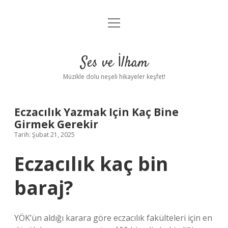
menüyü
Anasayfa
aç
Gizlilik Politikası
Ses ve İlham
Yasal Uyarı
Müzikle dolu neşeli hikayeler keşfet!
Hakkımızda
Eczacılık Yazmak Için Kaç Bine
Girmek Gerekir
Tarih: Şubat 21, 2025
Eczacılık kaç bin
baraj?
YÖK’ün aldığı karara göre eczacılık fakülteleri için en