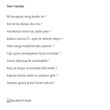
Sidebar
Son Yazılar
Ek hesaptan vergi kesilir mi ?
Kur’an’da dünya düz mü ?
Avusturya vizesi kaç ayda çıkar ?
Bakara suresi 21. ayet ne demek istiyor ?
Altın hangi madenlerden çıkarılır ?
Tüp açma ameliyatının fiyatı ne kadar ?
Yarım debriyaj ile nasıl kalkılır ?
Keçi ile koyun arasındaki fark nedir ?
Kabulü Amme delili ne anlama gelir ?
Solante güneş kremi İsrail malı mı ?