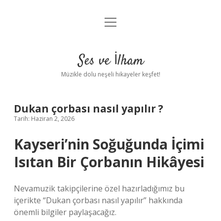
menüyü
Anasayfa
aç
Gizlilik Politikası
Ses ve İlham
Yasal Uyarı
Müzikle dolu neşeli hikayeler keşfet!
Hakkımızda
Dukan çorbası nasıl yapılır ?
Tarih: Haziran 2, 2026
Kayseri’nin Soğuğunda İçimi
Isıtan Bir Çorbanın Hikâyesi
Nevamuzik takipçilerine özel hazırladığımız bu
içerikte “Dukan çorbası nasıl yapılır” hakkında
önemli bilgiler paylaşacağız.