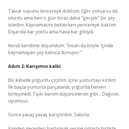
Tavuk suyunu tencereye döktüm. Eğer yoksa su da
olurdu ama ben o gün biraz daha “gerçek” bir şey
istedim. Kaynamasını beklerken pencereye baktım.
Dışarıda kar yoktu ama hava kar gibiydi.
Kendi kendime düşündüm: “İnsan da böyle. İçinde
kaynamayan şey kalınca donuyor.”
Adım 2: Karışımın kalbi
Bir kâsede yoğurdu çırptım. İçine yumurtayı kırdım.
İlk başta yumurta parçalandı, yoğurtla hemen
birleşmedi. Tıpkı benim düşüncelerim gibi… Dağınık,
uyumsuz.
Sonra yavaş yavaş karıştırdım. Sabırla.
İçimden geçenleri bastırmak yerine onlarla birlikte