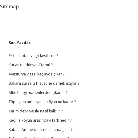
Sitemap
Sidebar
Son Yazılar
Ek hesaptan vergi kesilir mi ?
Kur’an’da dünya düz mü ?
Avusturya vizesi kaç ayda çıkar ?
Bakara suresi 21. ayet ne demek istiyor ?
Altın hangi madenlerden çıkarılır ?
Tüp açma ameliyatının fiyatı ne kadar ?
Yarım debriyaj ile nasıl kalkılır ?
Keçi ile koyun arasındaki fark nedir ?
Kabulü Amme delili ne anlama gelir ?