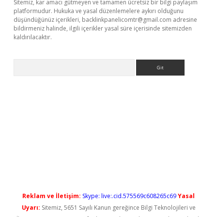
Sitemiz, kar amacı gütmeyen ve tamamen ücretsiz bir bilgi paylaşım
platformudur. Hukuka ve yasal düzenlemelere aykırı olduğunu
düşündüğünüz içerikleri,
backlinkpanelicomtr@gmail.com
adresine
bildirmeniz halinde, ilgili içerikler yasal süre içerisinde sitemizden
kaldırılacaktır.
Arama
riş
Reklam ve İletişim:
Skype: live:.cid.575569c608265c69
Yasal
Uyarı:
Sitemiz, 5651 Sayılı Kanun gereğince Bilgi Teknolojileri ve