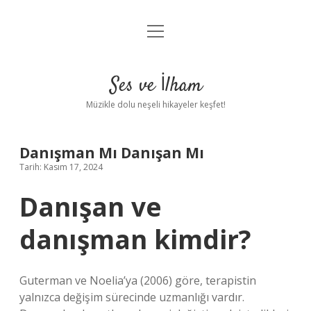
menüyü
Anasayfa
aç
Gizlilik Politikası
Ses ve İlham
Yasal Uyarı
Müzikle dolu neşeli hikayeler keşfet!
Hakkımızda
Danışman Mı Danışan Mı
Tarih: Kasım 17, 2024
Danışan ve
danışman kimdir?
Guterman ve Noelia’ya (2006) göre, terapistin
yalnızca değişim sürecinde uzmanlığı vardır.