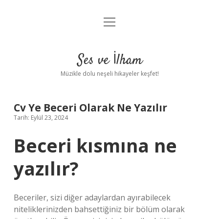
menüyü
Anasayfa
aç
Gizlilik Politikası
Ses ve İlham
Yasal Uyarı
Müzikle dolu neşeli hikayeler keşfet!
Hakkımızda
Cv Ye Beceri Olarak Ne Yazılır
Tarih: Eylül 23, 2024
Beceri kısmına ne
yazılır?
Beceriler, sizi diğer adaylardan ayırabilecek
niteliklerinizden bahsettiğiniz bir bölüm olarak