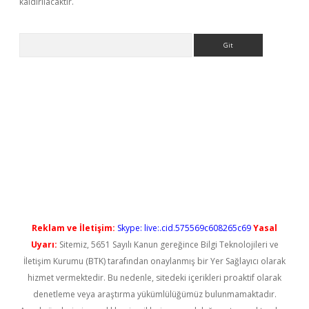
kaldırılacaktır.
Arama
iriş
Reklam ve İletişim:
Skype: live:.cid.575569c608265c69
Yasal
Uyarı:
Sitemiz, 5651 Sayılı Kanun gereğince Bilgi Teknolojileri ve
İletişim Kurumu (BTK) tarafından onaylanmış bir Yer Sağlayıcı olarak
hizmet vermektedir. Bu nedenle, sitedeki içerikleri proaktif olarak
denetleme veya araştırma yükümlülüğümüz bulunmamaktadır.