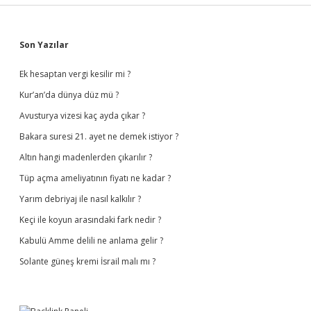
Sidebar
Son Yazılar
Ek hesaptan vergi kesilir mi ?
Kur’an’da dünya düz mü ?
Avusturya vizesi kaç ayda çıkar ?
Bakara suresi 21. ayet ne demek istiyor ?
Altın hangi madenlerden çıkarılır ?
Tüp açma ameliyatının fiyatı ne kadar ?
Yarım debriyaj ile nasıl kalkılır ?
Keçi ile koyun arasındaki fark nedir ?
Kabulü Amme delili ne anlama gelir ?
Solante güneş kremi İsrail malı mı ?