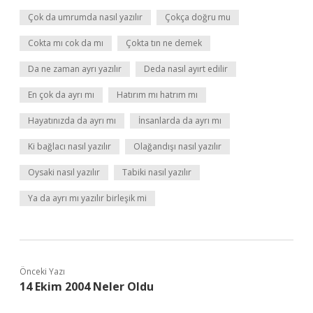
Çok da umrumda nasıl yazılır
Çokça doğru mu
Cokta mı cok da mı
Çokta tın ne demek
Da ne zaman ayrı yazılır
Deda nasıl ayırt edilir
En çok da ayrı mı
Hatırım mı hatrım mı
Hayatınızda da ayrı mı
İnsanlarda da ayrı mı
Ki bağlacı nasıl yazılır
Olağandışı nasıl yazılır
Oysaki nasıl yazılır
Tabiki nasıl yazılır
Ya da ayrı mı yazılır birleşik mi
Önceki Yazı
14 Ekim 2004 Neler Oldu