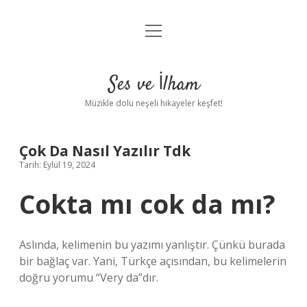
menüyü
Anasayfa
aç
Gizlilik Politikası
Ses ve İlham
Yasal Uyarı
Müzikle dolu neşeli hikayeler keşfet!
Hakkımızda
Çok Da Nasıl Yazılır Tdk
Tarih: Eylül 19, 2024
Cokta mı cok da mı?
Aslında, kelimenin bu yazımı yanlıştır. Çünkü burada
bir bağlaç var. Yani, Türkçe açısından, bu kelimelerin
doğru yorumu “Very da”dır.