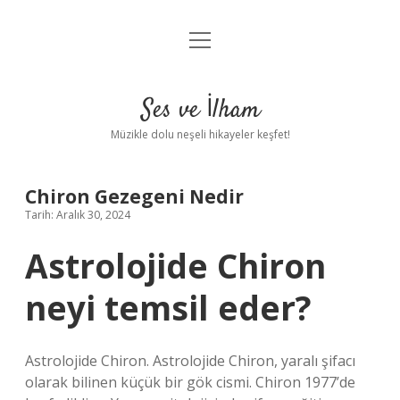
menüyü
Anasayfa
aç
Gizlilik Politikası
Ses ve İlham
Yasal Uyarı
Müzikle dolu neşeli hikayeler keşfet!
Hakkımızda
Chiron Gezegeni Nedir
Tarih: Aralık 30, 2024
Astrolojide Chiron
neyi temsil eder?
Astrolojide Chiron. Astrolojide Chiron, yaralı şifacı
olarak bilinen küçük bir gök cismi. Chiron 1977’de