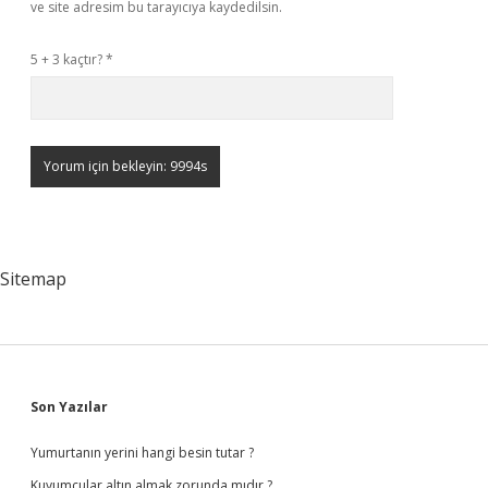
ve site adresim bu tarayıcıya kaydedilsin.
5 + 3 kaçtır?
*
Sitemap
Sidebar
Son Yazılar
Yumurtanın yerini hangi besin tutar ?
Kuyumcular altın almak zorunda mıdır ?