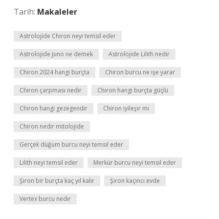
Tarih:
Makaleler
Astrolojide Chiron neyi temsil eder
Astrolojide Juno ne demek
Astrolojide Lilith nedir
Chiron 2024 hangi burçta
Chiron burcu ne işe yarar
Chiron çarpması nedir
Chiron hangi burçta güçlü
Chiron hangi gezegendir
Chiron iyileşir mi
Chiron nedir mitolojide
Gerçek düğüm burcu neyi temsil eder
Lilith neyi temsil eder
Merkür burcu neyi temsil eder
Şiron bir burçta kaç yıl kalır
Şiron kaçıncı evde
Vertex burcu nedir