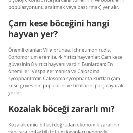
biyolojik kontrol (çeşitli canlı türlerinin ve böceklerin
popülasyonunu azaltmak veya bastırmak) yer alır.
Çam kese böceğini hangi
hayvan yer?
Önemli olanlar: Villa brunea, Ichneumon rudis,
Conomorium eremita. 4- Yırtıcı hayvanlar: Çam kese
güvesinin 8 yırtıcı hayvanı vardır. Bunlardan; En
önemlileri Vespa germanica ve Calosoma
sycophanta’dır. Calosoma sycophanta kurtları çam
kese güvesinin pupalarını ve tırtıllarını parçalayarak
yerler.
Kozalak böceği zararlı mı?
Kozalak emici bitkisi doğrudan ekonomik zararının
yanı sıra, yol açtığı tohum kayıpları nedeniyle