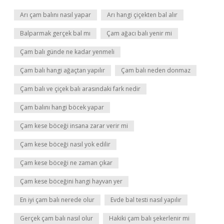
Arı çam balını nasıl yapar
Arı hangi çiçekten bal alır
Balparmak gerçek bal mı
Çam ağacı balı yenir mi
Çam balı günde ne kadar yenmeli
Çam balı hangi ağaçtan yapılır
Çam balı neden donmaz
Çam balı ve çiçek balı arasındaki fark nedir
Çam balını hangi böcek yapar
Çam kese böceği insana zarar verir mi
Çam kese böceği nasıl yok edilir
Çam kese böceği ne zaman çıkar
Çam kese böceğini hangi hayvan yer
En iyi çam balı nerede olur
Evde bal testi nasıl yapılır
Gerçek çam balı nasıl olur
Hakiki çam balı şekerlenir mi