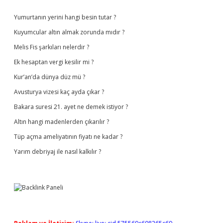
Sidebar
Yumurtanın yerini hangi besin tutar ?
Kuyumcular altın almak zorunda mıdır ?
Melis Fis şarkıları nelerdir ?
Ek hesaptan vergi kesilir mi ?
Kur’an’da dünya düz mü ?
Avusturya vizesi kaç ayda çıkar ?
Bakara suresi 21. ayet ne demek istiyor ?
Altın hangi madenlerden çıkarılır ?
Tüp açma ameliyatının fiyatı ne kadar ?
Yarım debriyaj ile nasıl kalkılır ?