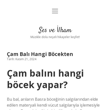
menüyü
Anasayfa
aç
Gizlilik Politikası
Ses ve İlham
Yasal Uyarı
Müzikle dolu neşeli hikayeler keşfet!
Hakkımızda
Çam Balı Hangi Böcekten
Tarih: Kasım 21, 2024
Çam balını hangi
böcek yapar?
Bu bal, arıların Basra böceğinin salgılarından elde
edilen materyali kendi vücut salgılarıyla işlemesiyle