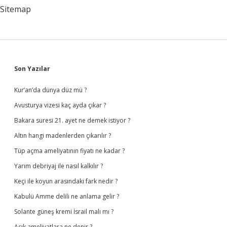
Sitemap
Sidebar
Son Yazılar
Kur’an’da dünya düz mü ?
Avusturya vizesi kaç ayda çıkar ?
Bakara suresi 21. ayet ne demek istiyor ?
Altın hangi madenlerden çıkarılır ?
Tüp açma ameliyatının fiyatı ne kadar ?
Yarım debriyaj ile nasıl kalkılır ?
Keçi ile koyun arasındaki fark nedir ?
Kabulü Amme delili ne anlama gelir ?
Solante güneş kremi İsrail malı mı ?
Açık ameliyatlara ne denir ?