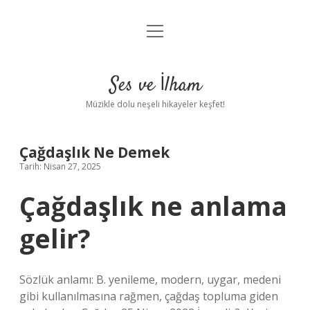
menüyü
Anasayfa
aç
Gizlilik Politikası
Ses ve İlham
Yasal Uyarı
Müzikle dolu neşeli hikayeler keşfet!
Hakkımızda
Çağdaşlık Ne Demek
Tarih: Nisan 27, 2025
Çağdaşlık ne anlama
gelir?
Sözlük anlamı: B. yenileme, modern, uygar, medeni
gibi kullanılmasına rağmen, çağdaş topluma giden