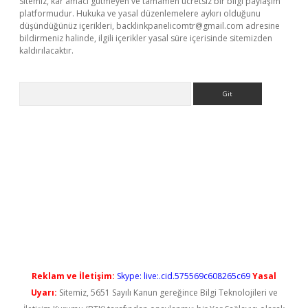
Sitemiz, kar amacı gütmeyen ve tamamen ücretsiz bir bilgi paylaşım
platformudur. Hukuka ve yasal düzenlemelere aykırı olduğunu
düşündüğünüz içerikleri,
backlinkpanelicomtr@gmail.com
adresine
bildirmeniz halinde, ilgili içerikler yasal süre içerisinde sitemizden
kaldırılacaktır.
Arama
giriş
Reklam ve İletişim:
Skype: live:.cid.575569c608265c69
Yasal
Uyarı:
Sitemiz, 5651 Sayılı Kanun gereğince Bilgi Teknolojileri ve