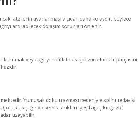
 mı?
Ancak, atellerin ayarlanması alçıdan daha kolaydır, böylece
ğrıyı artırabilecek dolaşım sorunları önlenir.
uyu korumak veya ağrıyı hafifletmek için vücudun bir parçasını
hazıdır.
ğişmektedir. Yumuşak doku travması nedeniyle splint tedavisi
r. Çocukluk çağında kemik kırıkları (yeşil ağaç kırığı vb.)
adar uzayabilir.