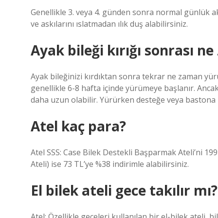
Genellikle 3. veya 4. günden sonra normal günlük akt
ve askılarını ıslatmadan ılık duş alabilirsiniz.
Ayak bileği kırığı sonrası 
Ayak bileğinizi kırdıktan sonra tekrar ne zaman yür
genellikle 6-8 hafta içinde yürümeye başlanır. Anca
daha uzun olabilir. Yürürken desteğe veya bastona ih
Atel kaç para?
Atel SSS: Case Bilek Destekli Başparmak Ateli’ni 19
Ateli) ise 73 TL’ye %38 indirimle alabilirsiniz.
El bilek ateli gece takılır mı?
Atel: Özellikle geceleri kullanılan bir el-bilek ateli,