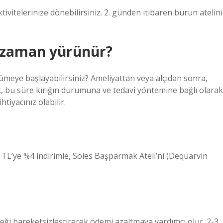
ivitelerinize dönebilirsiniz. 2. günden itibaren burun atelini
ne zaman yürünür?
ümeye başlayabilirsiniz? Ameliyattan veya alçıdan sonra,
k, bu süre kırığın durumuna ve tedavi yöntemine bağlı olarak
tiyacınız olabilir.
9 TL’ye %4 indirimle, Soles Başparmak Ateli’ni (Dequarvin
 bileği hareketsizleştirerek ödemi azaltmaya yardımcı olur. 2-3