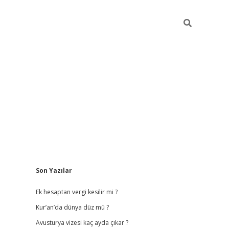
Sidebar
Son Yazılar
vdcasino giriş
Ek hesaptan vergi kesilir mi ?
Kur’an’da dünya düz mü ?
Avusturya vizesi kaç ayda çıkar ?