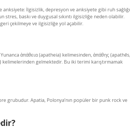
 anksiyete: İlgisizlik, depresyon ve anksiyete gibi ruh sağlığı
un stres, baskı ve duygusal sıkıntı ilgisizliğe neden olabilir.
i çekilmeye ve ilgisizliğe yol açabilir.
up Yunanca ἀπάθεια (apatheia) kelimesinden, ἀπάθης (apathēs
) kelimelerinden gelmektedir. Bu iki terimi karıştırmamak
ore grubudur. Apatia, Polonya’nın popüler bir punk rock ve
dir?