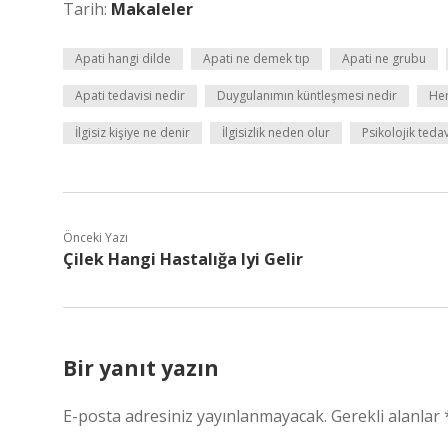
Tarih:
Makaleler
Apati hangi dilde
Apati ne demek tıp
Apati ne grubu
Apati tedavisi nedir
Duygulanımın küntleşmesi nedir
Her
İlgisiz kişiye ne denir
İlgisizlik neden olur
Psikolojik tedav
Önceki Yazı
Çilek Hangi Hastalığa Iyi Gelir
Bir yanıt yazın
E-posta adresiniz yayınlanmayacak.
Gerekli alanlar