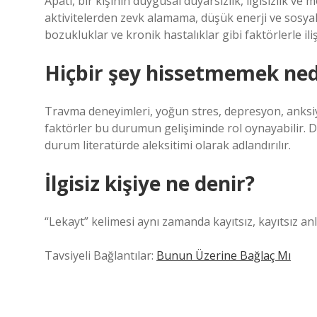
Apati, bir kişinin duygusal duyarsızlık, ilgisizlik ve
aktivitelerden zevk alamama, düşük enerji ve sosyal
bozukluklar ve kronik hastalıklar gibi faktörlerle ilişk
Hiçbir şey hissetmemek ned
Travma deneyimleri, yoğun stres, depresyon, anksiyet
faktörler bu durumun gelişiminde rol oynayabilir. D
durum literatürde aleksitimi olarak adlandırılır.
İlgisiz kişiye ne denir?
“Lekayt” kelimesi aynı zamanda kayıtsız, kayıtsız an
Tavsiyeli Bağlantılar:
Bunun Üzerine Bağlaç Mı