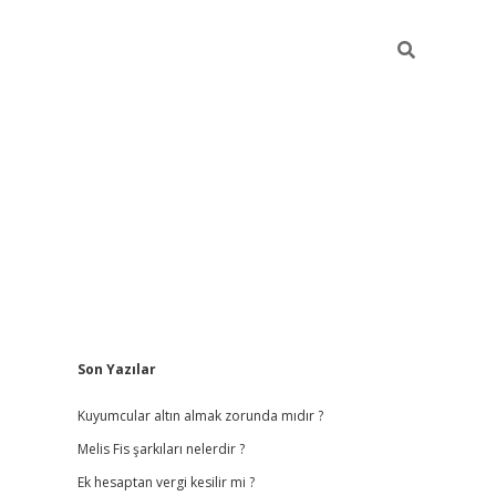
Sidebar
Son Yazılar
vdcasino giri
Kuyumcular altın almak zorunda mıdır ?
Melis Fis şarkıları nelerdir ?
Ek hesaptan vergi kesilir mi ?