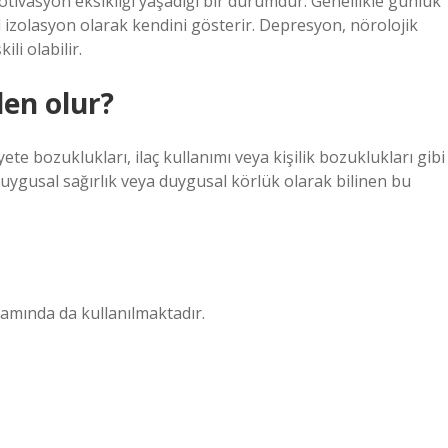
 motivasyon eksikliği yaşadığı bir durumdur. Genellikle günlük
 izolasyon olarak kendini gösterir. Depresyon, nörolojik
ili olabilir.
en olur?
e bozuklukları, ilaç kullanımı veya kişilik bozuklukları gibi
uygusal sağırlık veya duygusal körlük olarak bilinen bu
lamında da kullanılmaktadır.