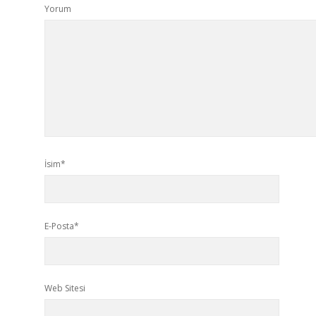
Yorum
İsim*
E-Posta*
Web Sitesi