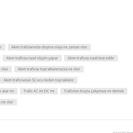
ır
Akım trafolarında doyma olayı ne zaman olur
Akım trafosu nasıl ölçüm yapar
Akım trafosu nasıl test edilir
 olur
Akım trafosu topraklanmazsa ne olur
Akım trafosunun S2 ucu neden topraklanır
 atar mı
Trafo AC mi DC mi
Trafonun boşta çalışması ne demek
 ne olur