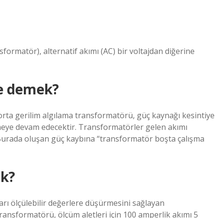
sformatör), alternatif akımı (AC) bir voltajdan diğerine
ne demek?
orta gerilim algılama transformatörü, güç kaynağı kesintiye
meye devam edecektir. Transformatörler gelen akımı
 Burada oluşan güç kaybına “transformatör boşta çalışma
ek?
ları ölçülebilir değerlere düşürmesini sağlayan
transformatörü, ölçüm aletleri için 100 amperlik akımı 5