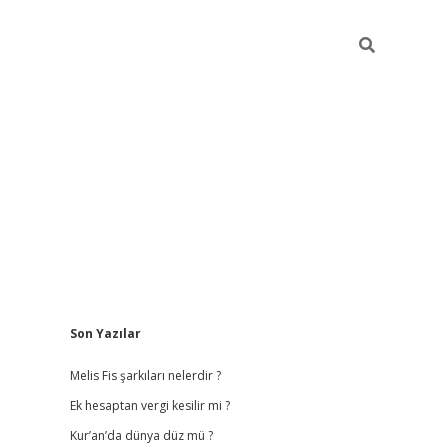
Sidebar
Son Yazılar
vdcasino giriş
Melis Fis şarkıları nelerdir ?
Ek hesaptan vergi kesilir mi ?
Kur’an’da dünya düz mü ?