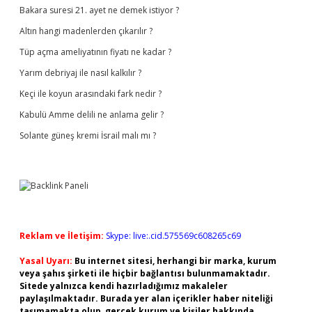
Bakara suresi 21. ayet ne demek istiyor ?
Altın hangi madenlerden çıkarılır ?
Tüp açma ameliyatının fiyatı ne kadar ?
Yarım debriyaj ile nasıl kalkılır ?
Keçi ile koyun arasındaki fark nedir ?
Kabulü Amme delili ne anlama gelir ?
Solante güneş kremi İsrail malı mı ?
Reklam ve İletişim:
Skype: live:.cid.575569c608265c69
Yasal Uyarı:
Bu internet sitesi, herhangi bir marka, kurum
veya şahıs şirketi ile hiçbir bağlantısı bulunmamaktadır.
Sitede yalnızca kendi hazırladığımız makaleler
paylaşılmaktadır. Burada yer alan içerikler haber niteliği
taşımamakta olup, gerçek kurum ve kişiler hakkında