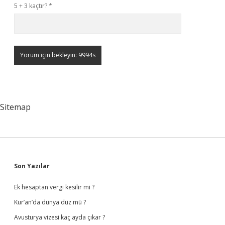
5 + 3 kaçtır?
*
Sitemap
Sidebar
Son Yazılar
Ek hesaptan vergi kesilir mi ?
Kur’an’da dünya düz mü ?
Avusturya vizesi kaç ayda çıkar ?