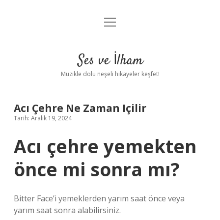
menüyü
Anasayfa
aç
Gizlilik Politikası
Ses ve İlham
Yasal Uyarı
Müzikle dolu neşeli hikayeler keşfet!
Hakkımızda
Acı Çehre Ne Zaman Içilir
Tarih: Aralık 19, 2024
Acı çehre yemekten
önce mi sonra mı?
Bitter Face’i yemeklerden yarım saat önce veya
yarım saat sonra alabilirsiniz.