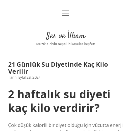
menüyü
Anasayfa
aç
Gizlilik Politikası
Ses ve İlham
Yasal Uyarı
Müzikle dolu neşeli hikayeler keşfet!
Hakkımızda
21 Günlük Su Diyetinde Kaç Kilo
Verilir
Tarih: Eylül 28, 2024
2 haftalık su diyeti
kaç kilo verdirir?
Çok düşük kalorili bir diyet olduğu için vücutta enerji