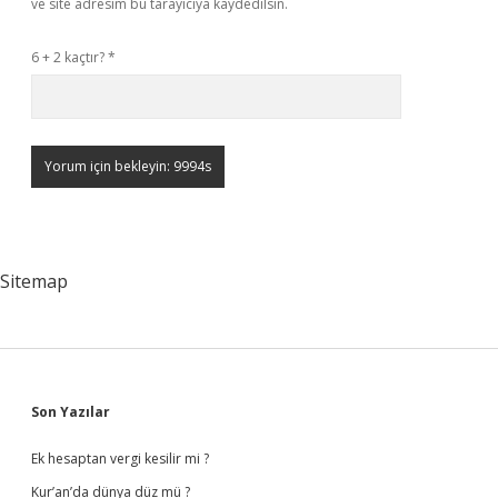
ve site adresim bu tarayıcıya kaydedilsin.
6 + 2 kaçtır?
*
Sitemap
Sidebar
Son Yazılar
Ek hesaptan vergi kesilir mi ?
Kur’an’da dünya düz mü ?