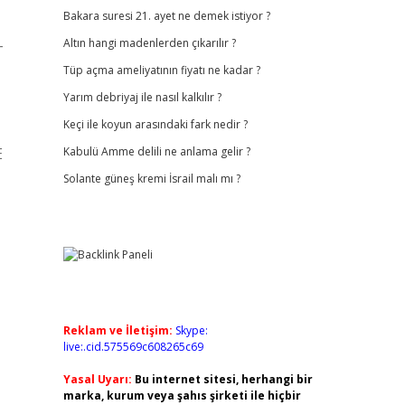
Bakara suresi 21. ayet ne demek istiyor ?
-
Altın hangi madenlerden çıkarılır ?
Tüp açma ameliyatının fiyatı ne kadar ?
Yarım debriyaj ile nasıl kalkılır ?
Keçi ile koyun arasındaki fark nedir ?
E
Kabulü Amme delili ne anlama gelir ?
Solante güneş kremi İsrail malı mı ?
Reklam ve İletişim:
Skype:
live:.cid.575569c608265c69
Yasal Uyarı:
Bu internet sitesi, herhangi bir
marka, kurum veya şahıs şirketi ile hiçbir