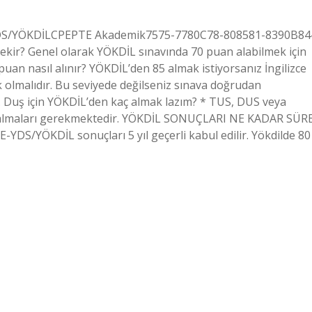
YDS/YÖKDİLCPEPTE Akademik7575-7780C78-808581-8390B84
rekir? Genel olarak YÖKDİL sınavında 70 puan alabilmek için
an nasıl alınır? YÖKDİL’den 85 almak istiyorsanız İngilizce
 olmalıdır. Bu seviyede değilseniz sınava doğrudan
. Duş için YÖKDİL’den kaç almak lazım? * TUS, DUS veya
n almaları gerekmektedir. YÖKDİL SONUÇLARI NE KADAR SÜR
DS/YÖKDİL sonuçları 5 yıl geçerli kabul edilir. Yökdilde 80