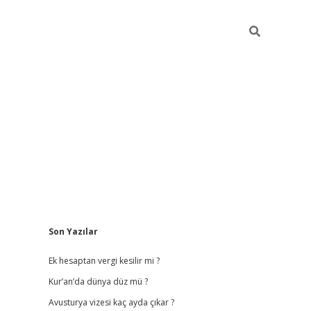
Sidebar
Son Yazılar
vdcasino giriş
Ek hesaptan vergi kesilir mi ?
Kur’an’da dünya düz mü ?
Avusturya vizesi kaç ayda çıkar ?