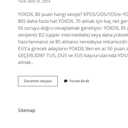
Tarih: Ekim 25, 2024
YÖKDİL 80 puan hangi seviye? KPDS/ÜDS/YDS/e-
865 daha fazla hat YÖKDİL 70 almak için kaç net ge
56 soruyu doğru cevaplamak gerekiyor. YÖKDİL 85 pu
seviyeniz B2 (upper intermediate) veya daha yüksek
hazırlanmanız ve 85 almanız neredeyse imkansızdır
EUS’a girecek adayların YÖKDİL’den en az 50 pua
GEÇERLİDİR? TUS, DUS ve EUS başvurularında YDS/E-Y
almak…
Yökdi̇L
Devamını okuyun
Yorum Bırak
80
Almak
Için
Kaç
Net
Sitemap