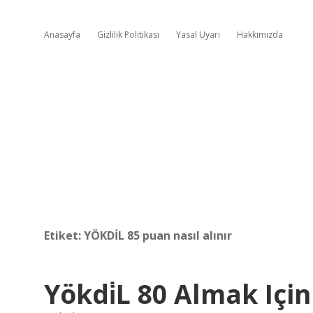
Anasayfa
Gizlilik Politikası
Yasal Uyarı
Hakkımızda
Etiket:
YÖKDİL 85 puan nasıl alınır
Yökdi̇L 80 Almak Içi