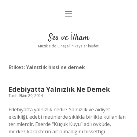
menüyü
Anasayfa
aç
Gizlilik Politikası
Ses ve İlham
Yasal Uyarı
Müzikle dolu neşeli hikayeler keşfet!
Hakkımızda
Etiket:
Yalnızlık hissi ne demek
Edebiyatta Yalnızlık Ne Demek
Tarih: Ekim 29, 2024
Edebiyatta yalnızlık nedir? Yalnızlık ve aidiyet
eksikliği, edebi metinlerde sıklıkla birlikte kullanılan
terimlerdir. Eserde “Küçük Kuyu” adlı öyküde,
merkez karakterin ait olmadığını hissettiği