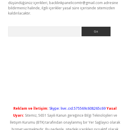
düşündüğünüz içerikleri,
backlinkpanelicomtr@gmail.com
adresine
bildirmeniz halinde, ilgili içerikler yasal süre içerisinde sitemizden
kaldırılacaktır.
Arama
ş
Reklam ve İletişim:
Skype: live:.cid.575569c608265c69
Yasal
Uyarı:
Sitemiz, 5651 Sayılı Kanun gereğince Bilgi Teknolojileri ve
İletişim Kurumu (BTK) tarafından onaylanmış bir Yer Sağlayıcı olarak
hizmet vermektedir. Bu nedenle, sitedeki içerikleri proaktif olarak