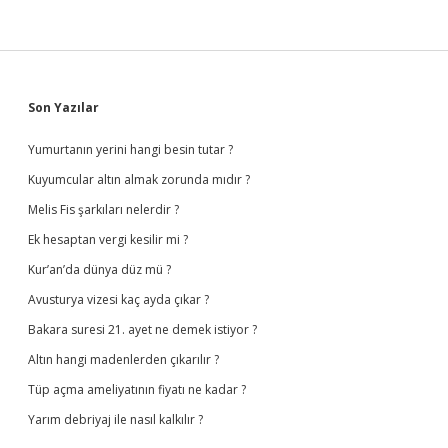
Sidebar
Son Yazılar
Yumurtanın yerini hangi besin tutar ?
Kuyumcular altın almak zorunda mıdır ?
Melis Fis şarkıları nelerdir ?
Ek hesaptan vergi kesilir mi ?
Kur’an’da dünya düz mü ?
Avusturya vizesi kaç ayda çıkar ?
Bakara suresi 21. ayet ne demek istiyor ?
Altın hangi madenlerden çıkarılır ?
Tüp açma ameliyatının fiyatı ne kadar ?
Yarım debriyaj ile nasıl kalkılır ?