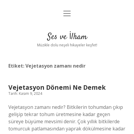
menüyü
Anasayfa
aç
Gizlilik Politikası
Ses ve İlham
Yasal Uyarı
Müzikle dolu neşeli hikayeler keşfet!
Hakkımızda
Etiket:
Vejetasyon zamanı nedir
Vejetasyon Dönemi Ne Demek
Tarih: Kasım 9, 2024
Vejetasyon zamanı nedir? Bitkilerin tohumdan çıkıp
gelişip tekrar tohum üretmesine kadar geçen
süreye büyüme mevsimi denir. Çok yıllık bitkilerde
tomurcuk patlamasından yaprak dökülmesine kadar