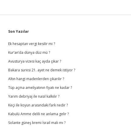
Sidebar
Son Yazılar
Ek hesaptan vergi kesilir mi ?
Kur’an’da dünya düz mü ?
Avusturya vizesi kaç ayda çıkar ?
Bakara suresi 21. ayet ne demek istiyor ?
Altın hangi madenlerden çıkarılır ?
Tüp açma ameliyatının fiyatı ne kadar ?
Yarım debriyaj ile nasıl kalkılır ?
Keçi ile koyun arasındaki fark nedir ?
Kabulü Amme delili ne anlama gelir ?
Solante güneş kremi İsrail malı mı ?