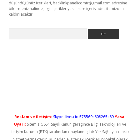
düşündüğünüz içerikleri,
backlinkpanelicomtr@gmail.com
adresine
bildirmeniz halinde, ilgili içerikler yasal süre içerisinde sitemizden
kaldırılacaktır.
Arama
ş
Reklam ve İletişim:
Skype: live:.cid.575569c608265c69
Yasal
Uyarı:
Sitemiz, 5651 Sayılı Kanun gereğince Bilgi Teknolojileri ve
İletişim Kurumu (BTK) tarafından onaylanmış bir Yer Sağlayıcı olarak
hizmet vermektedir. Bu nedenle, sitedeki içerikleri proaktif olarak