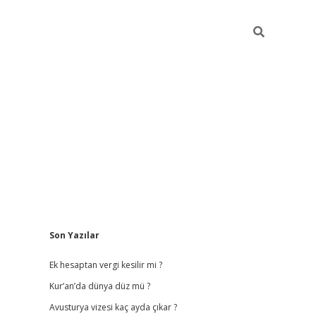
Sidebar
Son Yazılar
vdcasino giriş
Ek hesaptan vergi kesilir mi ?
Kur’an’da dünya düz mü ?
Avusturya vizesi kaç ayda çıkar ?