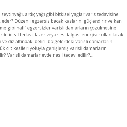
zeytinyağı, ardıç yağı gibi bitkisel yağlar varis tedavisine
ok eder? Düzenli egzersiz bacak kaslarını güçlendirir ve kan
zme gibi hafif egzersizler varisli damarların çözülmesine
e ideal tedavi, lazer veya ses dalgası enerjisi kullanılarak
ve diz altındaki belirli bölgelerdeki varisli damarların
k cilt kesileri yoluyla genişlemiş varisli damarların
lir? Varisli damarlar evde nasıl tedavi edilir?…