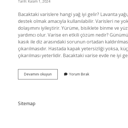
Tarih: Kasım 1, 2024
Bacaktaki varislere hangi yağ iyi gelir? Lavanta yağı, 
destek olmak amacıyla kullanılabilir. Varisleri ne y
dolaşımını iyileştirir. Yürüme, bisiklete binme ve yü
yardımcı olur. Varise en etkili çözüm nedir? Günümüzd
kasık ile diz arasındaki sorunun ortadan kaldırılması 
çıkarılmasıdır. Hastada kapak yetersizliği yoksa, küçü
çıkarılması yeterlidir. Bacaktaki varise evde ne iyi ge
Vazelin
Devamını okuyun
Yorum Bırak
Varise
Iyi
Gelir
Mi
Sitemap