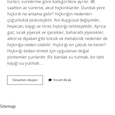
türleri, sürelerine göre kategorilere ayrılır. 48
saatten az sürerse, akut hıçkırıklardır. Durduk yere
hıçkırık ne anlama gelir? Hıçkırığın nedenleri
çoğunlukla psikolojiktir. Ani duygusal değişimler,
heyecan, kaygı ve stres hıçkırığı tetikleyebilir. Ayrıca
gaz, sıcak yiyecek ve içecekler, baharatlı yiyecekler,
alkol ve diyabet gibi toksik ve metabolik nedenler de
hıçkırığa neden olabilir. Hıçkırığı en çabuk ne keser?
Hıçkırığı tedavi etmek için uygulanan doğal
yöntemler şunlardır: Bir bardak su tutmak, bir tatlı
kaşığı su yutmak.…
Hıçkırık
Devamını okuyun
Yorum Bırak
Neyin
Habercisi
Sitemap