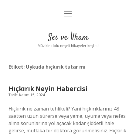
menüyü
Anasayfa
aç
Gizlilik Politikası
Ses ve İlham
Yasal Uyarı
Müzikle dolu neşeli hikayeler keşfet!
Hakkımızda
Etiket:
Uykuda hıçkırık tutar mı
Hıçkırık Neyin Habercisi
Tarih: Kasım 15, 2024
Hıçkırık ne zaman tehlikeli? Yani hıçkırıklarınız 48
saatten uzun sürerse veya yeme, uyuma veya nefes
alma sorunlarına yol açacak kadar şiddetli hale
gelirse, mutlaka bir doktora görünmelisiniz. Hıçkırık