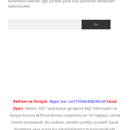
bildirmeniz halinde, ilgili içerikler yasal süre içerisinde sitemizden
kaldırılacaktır.
Arama
ş
Reklam ve İletişim:
Skype: live:.cid.575569c608265c69
Yasal
Uyarı:
Sitemiz, 5651 Sayılı Kanun gereğince Bilgi Teknolojileri ve
İletişim Kurumu (BTK) tarafından onaylanmış bir Yer Sağlayıcı olarak
hizmet vermektedir. Bu nedenle, sitedeki içerikleri proaktif olarak
denetleme veya araştırma yükümlülüğümüz bulunmamaktadır.