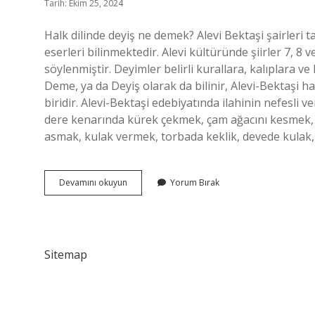
Tarih: Ekim 25, 2024
Halk dilinde deyiş ne demek? Alevi Bektaşi şairleri 
eserleri bilinmektedir. Alevi kültüründe şiirler 7, 8 
söylenmiştir. Deyimler belirli kurallara, kalıplara ve b
Deme, ya da Deyiş olarak da bilinir, Alevi-Bektaşi ha
biridir. Alevi-Bektaşi edebiyatında ilahinin nefesli ve
dere kenarında kürek çekmek, çam ağacını kesmek,
asmak, kulak vermek, torbada keklik, devede kulak,
Son
Devamını okuyun
Yorum Bırak
Deyiş
Ne
Demek
Sitemap