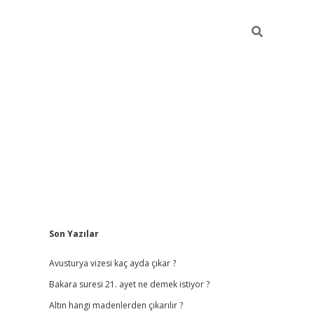
Sidebar
Son Yazılar
vdcasino
Avusturya vizesi kaç ayda çıkar ?
Bakara suresi 21. ayet ne demek istiyor ?
Altın hangi madenlerden çıkarılır ?