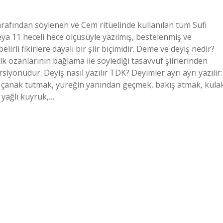
tarafından söylenen ve Cem ritüelinde kullanılan tüm Sufi
veya 11 heceli hece ölçüsüyle yazılmış, bestelenmiş ve
elirli fikirlere dayalı bir şiir biçimidir. Deme ve deyiş nedir?
lk ozanlarının bağlama ile söylediği tasavvuf şiirlerinden
rsiyonudur. Deyiş nasıl yazılır TDK? Deyimler ayrı ayrı yazılır:
 çanak tutmak, yüreğin yanından geçmek, bakış atmak, kula
 yağlı kuyruk,…