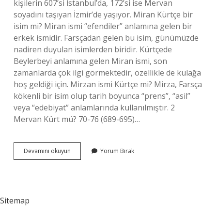
kişilerin 607’si İstanbul’da, 172’si ise Mervan
soyadını taşıyan İzmir’de yaşıyor. Miran Kürtçe bir
isim mi? Miran ismi “efendiler” anlamına gelen bir
erkek ismidir. Farsçadan gelen bu isim, günümüzde
nadiren duyulan isimlerden biridir. Kürtçede
Beylerbeyi anlamına gelen Miran ismi, son
zamanlarda çok ilgi görmektedir, özellikle de kulağa
hoş geldiği için. Mirzan ismi Kürtçe mi? Mirza, Farsça
kökenli bir isim olup tarih boyunca “prens”, “asil”
veya “edebiyat” anlamlarında kullanılmıştır. 2
Mervan Kürt mü? 70-76 (689-695)…
Mervan
Devamını okuyun
Yorum Bırak
Ismi
Kürtçe
Mi
Sitemap