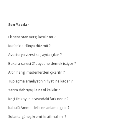
Sidebar
Son Yazılar
Ek hesaptan vergi kesilir mi ?
Kur’an’da dünya düz mü ?
Avusturya vizesi kaç ayda çıkar ?
Bakara suresi 21. ayet ne demek istiyor ?
Altın hangi madenlerden çıkarılır ?
Tüp açma ameliyatının fiyatı ne kadar ?
Yarım debriyaj ile nasıl kalkılır ?
Keçi ile koyun arasındaki fark nedir ?
Kabulü Amme delili ne anlama gelir ?
Solante güneş kremi İsrail malı mı ?