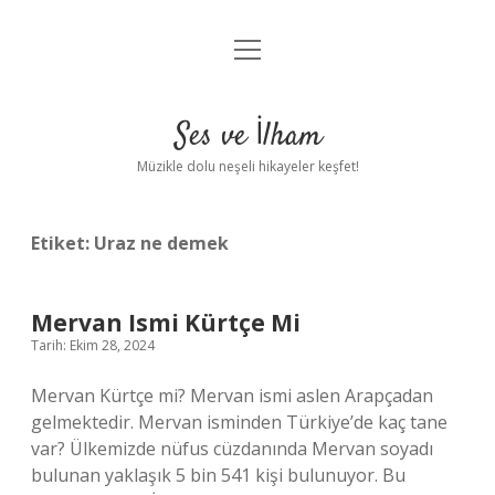
menüyü
Anasayfa
aç
Gizlilik Politikası
Ses ve İlham
Yasal Uyarı
Müzikle dolu neşeli hikayeler keşfet!
Hakkımızda
Etiket:
Uraz ne demek
Mervan Ismi Kürtçe Mi
Tarih: Ekim 28, 2024
Mervan Kürtçe mi? Mervan ismi aslen Arapçadan
gelmektedir. Mervan isminden Türkiye’de kaç tane
var? Ülkemizde nüfus cüzdanında Mervan soyadı
bulunan yaklaşık 5 bin 541 kişi bulunuyor. Bu