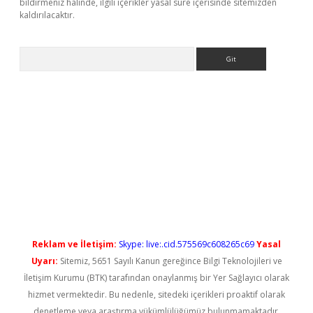
bildirmeniz halinde, ilgili içerikler yasal süre içerisinde sitemizden
kaldırılacaktır.
Arama
ş
Reklam ve İletişim:
Skype: live:.cid.575569c608265c69
Yasal
Uyarı:
Sitemiz, 5651 Sayılı Kanun gereğince Bilgi Teknolojileri ve
İletişim Kurumu (BTK) tarafından onaylanmış bir Yer Sağlayıcı olarak
hizmet vermektedir. Bu nedenle, sitedeki içerikleri proaktif olarak
denetleme veya araştırma yükümlülüğümüz bulunmamaktadır.