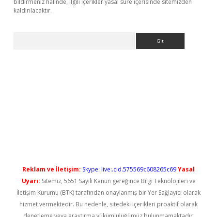
bildirmeniz halinde, ilgili içerikler yasal süre içerisinde sitemizden
kaldırılacaktır.
Arama
ş
Reklam ve İletişim:
Skype: live:.cid.575569c608265c69
Yasal
Uyarı:
Sitemiz, 5651 Sayılı Kanun gereğince Bilgi Teknolojileri ve
İletişim Kurumu (BTK) tarafından onaylanmış bir Yer Sağlayıcı olarak
hizmet vermektedir. Bu nedenle, sitedeki içerikleri proaktif olarak
denetleme veya araştırma yükümlülüğümüz bulunmamaktadır.