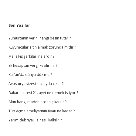
Sidebar
Son Yazılar
Yumurtanın yerini hangi besin tutar ?
Kuyumcular altın almak zorunda mıdır ?
Melis Fis şarkıları nelerdir ?
Ek hesaptan vergi kesilir mi ?
Kur’an’da dünya düz mü ?
Avusturya vizesi kaç ayda çıkar ?
Bakara suresi 21. ayet ne demek istiyor ?
Altın hangi madenlerden çıkarılır ?
Tüp açma ameliyatının fiyatı ne kadar ?
Yarım debriyaj ile nasıl kalkılır ?