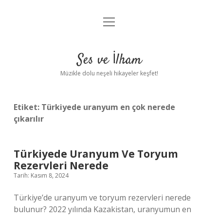
menüyü
Anasayfa
aç
Gizlilik Politikası
Ses ve İlham
Yasal Uyarı
Müzikle dolu neşeli hikayeler keşfet!
Hakkımızda
Etiket:
Türkiyede uranyum en çok nerede
çıkarılır
Türkiyede Uranyum Ve Toryum
Rezervleri Nerede
Tarih: Kasım 8, 2024
Türkiye’de uranyum ve toryum rezervleri nerede
bulunur? 2022 yılında Kazakistan, uranyumun en