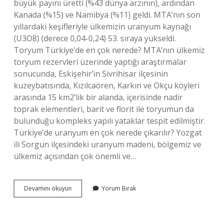
büyük payını üretti (%43 dünya arzının), ardından
Kanada (%15) ve Namibya (%11) geldi. MTA’nın son
yıllardaki keşifleriyle ülkemizin uranyum kaynağı
(U3O8) (derece 0,04-0,24) 53. sıraya yükseldi.
Toryum Türkiye’de en çok nerede? MTA’nın ülkemiz
toryum rezervleri üzerinde yaptığı araştırmalar
sonucunda, Eskişehir’in Sivrihisar ilçesinin
kuzeybatısında, Kızılcaören, Karkın ve Okçu köyleri
arasında 15 km2’lik bir alanda, içerisinde nadir
toprak elementleri, barit ve florit ile toryumun da
bulunduğu kompleks yapılı yataklar tespit edilmiştir.
Türkiye’de uranyum en çok nerede çıkarılır? Yozgat
ili Sorgun ilçesindeki uranyum madeni, bölgemiz ve
ülkemiz açısından çok önemli ve…
Türkiyede
Devamını okuyun
Yorum Bırak
Uranyum
Ve
Toryum