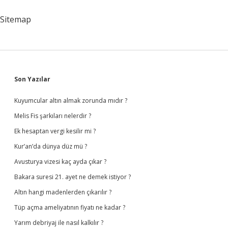
Rezervleri
Nerede
Sitemap
Sidebar
Son Yazılar
Kuyumcular altın almak zorunda mıdır ?
Melis Fis şarkıları nelerdir ?
Ek hesaptan vergi kesilir mi ?
Kur’an’da dünya düz mü ?
Avusturya vizesi kaç ayda çıkar ?
Bakara suresi 21. ayet ne demek istiyor ?
Altın hangi madenlerden çıkarılır ?
Tüp açma ameliyatının fiyatı ne kadar ?
Yarım debriyaj ile nasıl kalkılır ?