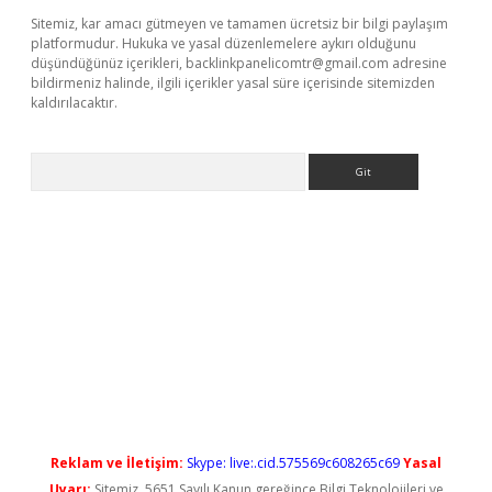
Sitemiz, kar amacı gütmeyen ve tamamen ücretsiz bir bilgi paylaşım
platformudur. Hukuka ve yasal düzenlemelere aykırı olduğunu
düşündüğünüz içerikleri,
backlinkpanelicomtr@gmail.com
adresine
bildirmeniz halinde, ilgili içerikler yasal süre içerisinde sitemizden
kaldırılacaktır.
Arama
o giriş
Reklam ve İletişim:
Skype: live:.cid.575569c608265c69
Yasal
Uyarı:
Sitemiz, 5651 Sayılı Kanun gereğince Bilgi Teknolojileri ve