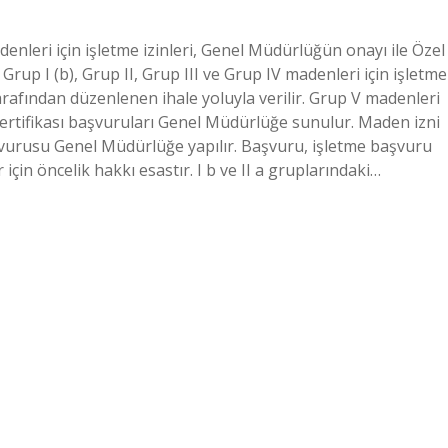
enleri için işletme izinleri, Genel Müdürlüğün onayı ile Özel
 Grup I (b), Grup II, Grup III ve Grup IV madenleri için işletme
tarafından düzenlenen ihale yoluyla verilir. Grup V madenleri
sertifikası başvuruları Genel Müdürlüğe sunulur. Maden izni
başvurusu Genel Müdürlüğe yapılır. Başvuru, işletme başvuru
 için öncelik hakkı esastır. I b ve II a gruplarındaki…