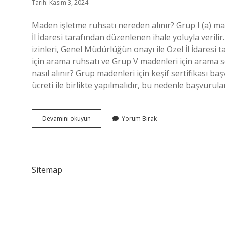
Tarih: Kasım 3, 2024
Maden işletme ruhsatı nereden alınır? Grup I (a) mad
İl İdaresi tarafından düzenlenen ihale yoluyla verilir.
izinleri, Genel Müdürlüğün onayı ile Özel İl İdaresi 
için arama ruhsatı ve Grup V madenleri için arama 
nasıl alınır? Grup madenleri için keşif sertifikası 
ücreti ile birlikte yapılmalıdır, bu nedenle başvurular
Maden
Devamını okuyun
Yorum Bırak
Işletme
Izni
Nereden
Alınır
Sitemap