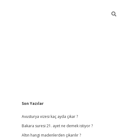
Sidebar
Son Yazılar
vdcasino giriş
Avusturya vizesi kaç ayda çıkar ?
Bakara suresi 21. ayet ne demek istiyor ?
Altın hangi madenlerden çıkarılır ?