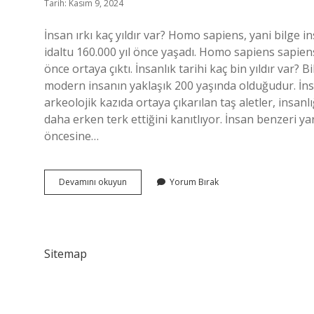
Tarih: Kasım 9, 2024
İnsan ırkı kaç yıldır var? Homo sapiens, yani bilge i
idaltu 160.000 yıl önce yaşadı. Homo sapiens sapiens
önce ortaya çıktı. İnsanlık tarihi kaç bin yıldır var
modern insanın yaklaşık 200 yaşında olduğudur. İnsan
arkeolojik kazıda ortaya çıkarılan taş aletler, insan
daha erken terk ettiğini kanıtlıyor. İnsan benzeri ya
öncesine…
Insanlık
Devamını okuyun
Yorum Bırak
Ne
Kadar
Süredir
Var
Sitemap