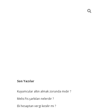
Sidebar
Son Yazılar
vdcasino
Kuyumcular altın almak zorunda mıdır ?
Melis Fis şarkıları nelerdir ?
Ek hesaptan vergi kesilir mi ?