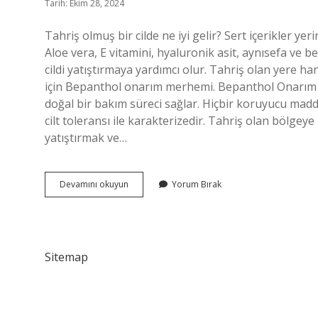
Tarih: Ekim 28, 2024
Tahriş olmuş bir cilde ne iyi gelir? Sert içerikler yerin
Aloe vera, E vitamini, hyaluronik asit, aynısefa ve be
cildi yatıştırmaya yardımcı olur. Tahriş olan yere han
için Bepanthol onarım merhemi. Bepanthol Onarım 
doğal bir bakım süreci sağlar. Hiçbir koruyucu mad
cilt toleransı ile karakterizedir. Tahriş olan bölgeye 
yatıştırmak ve…
Kimyasal
Devamını okuyun
Yorum Bırak
Tahrişe
Ne
Iyi
Gelir
Sitemap