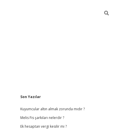
Sidebar
Son Yazılar
vdcasino giriş
Kuyumcular altın almak zorunda mıdır ?
Melis Fis şarkıları nelerdir ?
Ek hesaptan vergi kesilir mi ?