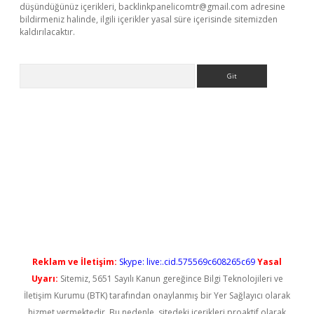
düşündüğünüz içerikleri,
backlinkpanelicomtr@gmail.com
adresine
bildirmeniz halinde, ilgili içerikler yasal süre içerisinde sitemizden
kaldırılacaktır.
Arama
vdcasino giriş
Reklam ve İletişim:
Skype: live:.cid.575569c608265c69
Yasal
Uyarı:
Sitemiz, 5651 Sayılı Kanun gereğince Bilgi Teknolojileri ve
İletişim Kurumu (BTK) tarafından onaylanmış bir Yer Sağlayıcı olarak
hizmet vermektedir. Bu nedenle, sitedeki içerikleri proaktif olarak