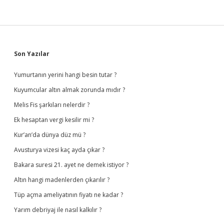
Sidebar
Son Yazılar
Yumurtanın yerini hangi besin tutar ?
Kuyumcular altın almak zorunda mıdır ?
Melis Fis şarkıları nelerdir ?
Ek hesaptan vergi kesilir mi ?
Kur’an’da dünya düz mü ?
Avusturya vizesi kaç ayda çıkar ?
Bakara suresi 21. ayet ne demek istiyor ?
Altın hangi madenlerden çıkarılır ?
Tüp açma ameliyatının fiyatı ne kadar ?
Yarım debriyaj ile nasıl kalkılır ?