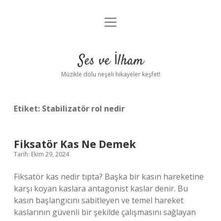
menüyü
Anasayfa
aç
Gizlilik Politikası
Ses ve İlham
Yasal Uyarı
Müzikle dolu neşeli hikayeler keşfet!
Hakkımızda
Etiket:
Stabilizatör rol nedir
Fiksatör Kas Ne Demek
Tarih: Ekim 29, 2024
Fiksatör kas nedir tıpta? Başka bir kasın hareketine
karşı koyan kaslara antagonist kaslar denir. Bu
kasın başlangıcını sabitleyen ve temel hareket
kaslarının güvenli bir şekilde çalışmasını sağlayan