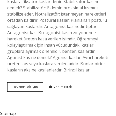
kaslara fiksatör kaslar denir. Stabilizatör kas ne
demek? Stabilizatör: Eklemin proksimal kısmını
stabilize eder. Nötralizatör: İstenmeyen hareketleri
ortadan kaldırır. Postüral kaslar: Planlanan postürü
sağlayan kaslardır. Antagonist kas nedir tıpta?
Antagonist kas: Bu, agonist kasın zıt yönünde
hareket üreten kasa verilen isimdir. Öğrenmeyi
kolaylaştırmak için insan vücudundaki kasları
gruplara ayırmak önemlidir. benzer. kaslardır.
Agonist kas ne demek? Agonist kaslar: Aynı hareketi
üreten kas veya kaslara verilen addır. Bunlar birincil
kasların aksine kasılanlardır. Birincil kaslar…
Fiksatör
Devamını okuyun
Yorum Bırak
Kas
Ne
Demek
Sitemap