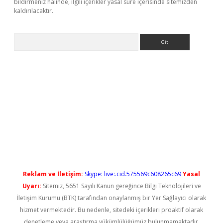
bildirmeniz halinde, ilgili içerikler yasal süre içerisinde sitemizden
kaldırılacaktır.
Arama
ş
Reklam ve İletişim:
Skype: live:.cid.575569c608265c69
Yasal
Uyarı:
Sitemiz, 5651 Sayılı Kanun gereğince Bilgi Teknolojileri ve
İletişim Kurumu (BTK) tarafından onaylanmış bir Yer Sağlayıcı olarak
hizmet vermektedir. Bu nedenle, sitedeki içerikleri proaktif olarak
denetleme veya araştırma yükümlülüğümüz bulunmamaktadır.