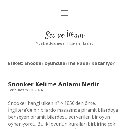
menüyü
Anasayfa
aç
Gizlilik Politikası
Ses ve İlham
Yasal Uyarı
Müzikle dolu neşeli hikayeler keşfet!
Hakkımızda
Etiket:
Snooker oyuncuları ne kadar kazanıyor
Snooker Kelime Anlamı Nedir
Tarih: Kasım 10, 2024
Snooker hangi ülkenin? ^ 1850’den önce,
İngiltere’de bir bilardo masasında piramit bilardoya
benzeyen piramit bilardosu adı verilen bir oyun
oynanıyordu. Bu iki oyunun kuralları birbirine çok