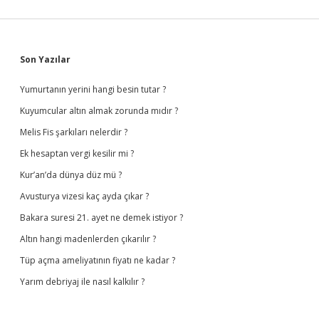
Sidebar
Son Yazılar
Yumurtanın yerini hangi besin tutar ?
Kuyumcular altın almak zorunda mıdır ?
Melis Fis şarkıları nelerdir ?
Ek hesaptan vergi kesilir mi ?
Kur’an’da dünya düz mü ?
Avusturya vizesi kaç ayda çıkar ?
Bakara suresi 21. ayet ne demek istiyor ?
Altın hangi madenlerden çıkarılır ?
Tüp açma ameliyatının fiyatı ne kadar ?
Yarım debriyaj ile nasıl kalkılır ?