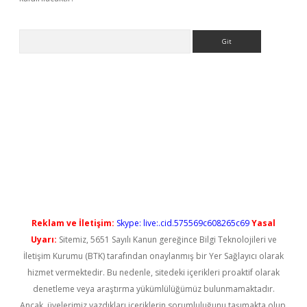
Arama
 giriş
Reklam ve İletişim:
Skype: live:.cid.575569c608265c69
Yasal
Uyarı:
Sitemiz, 5651 Sayılı Kanun gereğince Bilgi Teknolojileri ve
İletişim Kurumu (BTK) tarafından onaylanmış bir Yer Sağlayıcı olarak
hizmet vermektedir. Bu nedenle, sitedeki içerikleri proaktif olarak
denetleme veya araştırma yükümlülüğümüz bulunmamaktadır.
Ancak, üyelerimiz yazdıkları içeriklerin sorumluluğunu taşımakta olup,