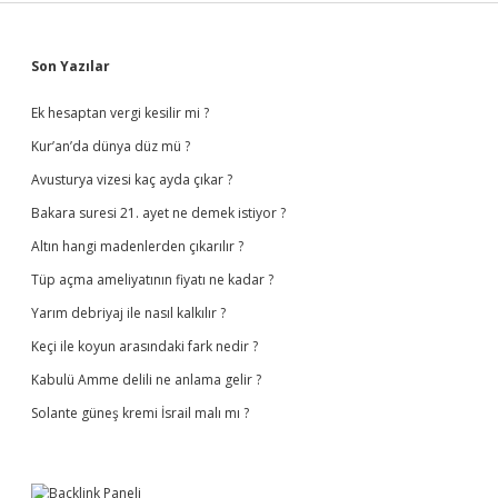
Sidebar
Son Yazılar
Ek hesaptan vergi kesilir mi ?
Kur’an’da dünya düz mü ?
Avusturya vizesi kaç ayda çıkar ?
Bakara suresi 21. ayet ne demek istiyor ?
Altın hangi madenlerden çıkarılır ?
Tüp açma ameliyatının fiyatı ne kadar ?
Yarım debriyaj ile nasıl kalkılır ?
Keçi ile koyun arasındaki fark nedir ?
Kabulü Amme delili ne anlama gelir ?
Solante güneş kremi İsrail malı mı ?