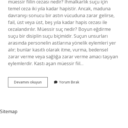
müessir fiilin cezası nedir? İhmalkarlık suçu için
temel ceza iki yıla kadar hapistir. Ancak, maduna
davranışı sonucu bir astın vücuduna zarar gelirse,
fail, üst veya üst, beş yıla kadar hapis cezası ile
cezalandırılır. Müessir suç nedir? Boyun eğdirme
suçu bir disiplin suçu biçimidir. Suçun unsurları
arasında personelin astlarına yönelik eylemleri yer
alır; bunlar kasıtlı olarak itme, vurma, bedensel
zarar verme veya sağlığa zarar verme amacı taşıyan
eylemlerdir. Kastı aşan müessir fiil…
Maduna
Devamını okuyun
Yorum Bırak
Müessir
Fiil
Ne
Demek
Sitemap