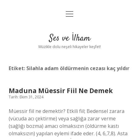
menüyü
Anasayfa
aç
Gizlilik Politikası
Ses ve İlham
Yasal Uyarı
Müzikle dolu neşeli hikayeler keşfet!
Hakkımızda
Etiket:
Silahla adam öldürmenin cezası kaç yıldır
Maduna Müessir Fiil Ne Demek
Tarih: Ekim 31, 2024
Müessir fiil ne demektir? Etkili fiil; Bedensel zarara
(vücuda acı çektirme) veya sağlığa zarar verme
(sağlığı bozma) amacı olmaksızın (öldürme kastı
olmaksızın) yapılan eylemi ifade eder. (4, 6,7,8). Asta