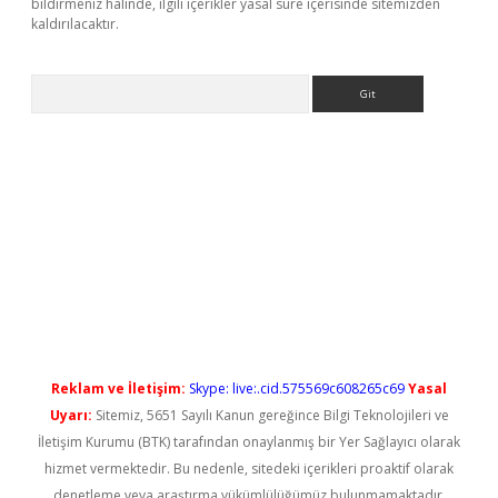
bildirmeniz halinde, ilgili içerikler yasal süre içerisinde sitemizden
kaldırılacaktır.
Arama
ş
Reklam ve İletişim:
Skype: live:.cid.575569c608265c69
Yasal
Uyarı:
Sitemiz, 5651 Sayılı Kanun gereğince Bilgi Teknolojileri ve
İletişim Kurumu (BTK) tarafından onaylanmış bir Yer Sağlayıcı olarak
hizmet vermektedir. Bu nedenle, sitedeki içerikleri proaktif olarak
denetleme veya araştırma yükümlülüğümüz bulunmamaktadır.