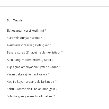
Sidebar
Son Yazılar
Ek hesaptan vergi kesilir mi ?
Kur’an’da dünya düz mü ?
Avusturya vizesi kaç ayda çıkar ?
Bakara suresi 21. ayet ne demek istiyor ?
Altın hangi madenlerden çıkarılır ?
Tüp açma ameliyatının fiyatı ne kadar ?
Yarım debriyaj ile nasıl kalkılır ?
Keçi ile koyun arasındaki fark nedir ?
Kabulü Amme delili ne anlama gelir ?
Solante güneş kremi İsrail malı mı ?