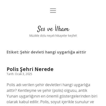
menüyü
Anasayfa
aç
Gizlilik Politikası
Ses ve İlham
Yasal Uyarı
Müzikle dolu neşeli hikayeler keşfet!
Hakkımızda
Etiket:
Şehir devleti hangi uygarlığa aittir
Polis Şehri Nerede
Tarih: Ocak 3, 2025
Polis adı verilen şehir devletleri hangi uygarlığa
aittir? Kentleşme ve şehir (polis) olgusu, antik
Yunan uygarlığının en önemli göstergelerinden biri
olarak kabul edilir. Polis, soyut içerikle sunulur ve