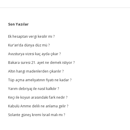
Sidebar
Son Yazılar
Ek hesaptan vergi kesilir mi ?
Kur’an’da dünya düz mü ?
Avusturya vizesi kaç ayda çıkar ?
Bakara suresi 21. ayet ne demek istiyor ?
Altın hangi madenlerden çıkarılır ?
Tüp açma ameliyatının fiyatı ne kadar ?
Yarım debriyaj ile nasıl kalkılır ?
Keçi ile koyun arasındaki fark nedir ?
Kabulü Amme delili ne anlama gelir ?
Solante güneş kremi İsrail malı mı ?