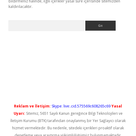
bildirmeniz halinde, ilgili içerikler yasal süre içerisinde sitemizden
kaldırılacaktır.
Arama
ş
Reklam ve İletişim:
Skype: live:.cid.575569c608265c69
Yasal
Uyarı:
Sitemiz, 5651 Sayılı Kanun gereğince Bilgi Teknolojileri ve
İletişim Kurumu (BTK) tarafından onaylanmış bir Yer Sağlayıcı olarak
hizmet vermektedir. Bu nedenle, sitedeki içerikleri proaktif olarak
denetleme veya araştırma yükümlülüğümüz bulunmamaktadır.