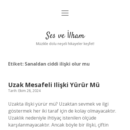
menüyü
Anasayfa
aç
Gizlilik Politikası
Ses ve İlham
Yasal Uyarı
Müzikle dolu neşeli hikayeler keşfet!
Hakkımızda
Etiket:
Sanaldan ciddi ilişki olur mu
Uzak Mesafeli Ilişki Yürür Mü
Tarih: Ekim 28, 2024
Uzakta ilişki yürür mü? Uzaktan sevmek ve ilgi
göstermek her iki taraf için de kolay olmayacaktır.
Uzaklık nedeniyle ihtiyaç istenilen ölçüde
karşılanmayacaktır. Ancak böyle bir ilişki, çiftin