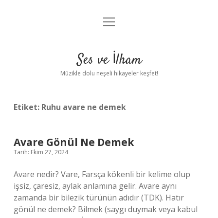
menüyü
Anasayfa
aç
Gizlilik Politikası
Ses ve İlham
Yasal Uyarı
Müzikle dolu neşeli hikayeler keşfet!
Hakkımızda
Etiket:
Ruhu avare ne demek
Avare Gönül Ne Demek
Tarih: Ekim 27, 2024
Avare nedir? Vare, Farsça kökenli bir kelime olup
işsiz, çaresiz, aylak anlamına gelir. Avare aynı
zamanda bir bilezik türünün adıdır (TDK). Hatır
gönül ne demek? Bilmek (saygı duymak veya kabul