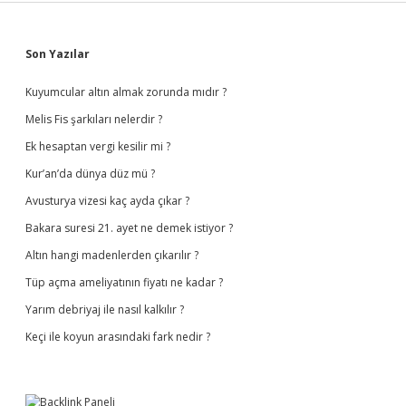
Sidebar
Son Yazılar
Kuyumcular altın almak zorunda mıdır ?
Melis Fis şarkıları nelerdir ?
Ek hesaptan vergi kesilir mi ?
Kur’an’da dünya düz mü ?
Avusturya vizesi kaç ayda çıkar ?
Bakara suresi 21. ayet ne demek istiyor ?
Altın hangi madenlerden çıkarılır ?
Tüp açma ameliyatının fiyatı ne kadar ?
Yarım debriyaj ile nasıl kalkılır ?
Keçi ile koyun arasındaki fark nedir ?