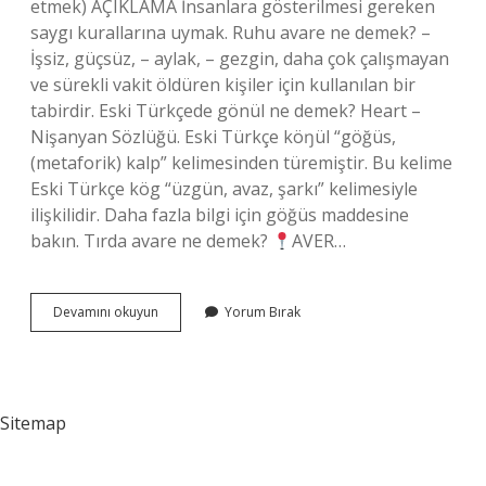
etmek) AÇIKLAMA İnsanlara gösterilmesi gereken
saygı kurallarına uymak. Ruhu avare ne demek? –
İşsiz, güçsüz, – aylak, – gezgin, daha çok çalışmayan
ve sürekli vakit öldüren kişiler için kullanılan bir
tabirdir. Eski Türkçede gönül ne demek? Heart –
Nişanyan Sözlüğü. Eski Türkçe köŋül “göğüs,
(metaforik) kalp” kelimesinden türemiştir. Bu kelime
Eski Türkçe kög “üzgün, avaz, şarkı” kelimesiyle
ilişkilidir. Daha fazla bilgi için göğüs maddesine
bakın. Tırda avare ne demek?
AVER…
Avare
Devamını okuyun
Yorum Bırak
Gönül
Ne
Demek
Sitemap