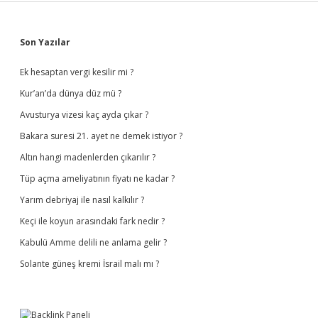
Sidebar
Son Yazılar
Ek hesaptan vergi kesilir mi ?
Kur’an’da dünya düz mü ?
Avusturya vizesi kaç ayda çıkar ?
Bakara suresi 21. ayet ne demek istiyor ?
Altın hangi madenlerden çıkarılır ?
Tüp açma ameliyatının fiyatı ne kadar ?
Yarım debriyaj ile nasıl kalkılır ?
Keçi ile koyun arasındaki fark nedir ?
Kabulü Amme delili ne anlama gelir ?
Solante güneş kremi İsrail malı mı ?