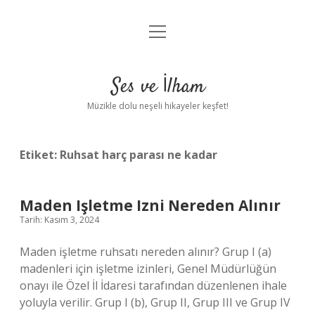
menüyü
Anasayfa
aç
Gizlilik Politikası
Ses ve İlham
Yasal Uyarı
Müzikle dolu neşeli hikayeler keşfet!
Hakkımızda
Etiket:
Ruhsat harç parası ne kadar
Maden Işletme Izni Nereden Alınır
Tarih: Kasım 3, 2024
Maden işletme ruhsatı nereden alınır? Grup I (a)
madenleri için işletme izinleri, Genel Müdürlüğün
onayı ile Özel İl İdaresi tarafından düzenlenen ihale
yoluyla verilir. Grup I (b), Grup II, Grup III ve Grup IV