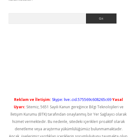
Arama
ş
Reklam ve İletişim:
Skype: live:.cid.575569c608265c69
Yasal
Uyarı:
Sitemiz, 5651 Sayılı Kanun gereğince Bilgi Teknolojileri ve
İletişim Kurumu (BTK) tarafından onaylanmış bir Yer Sağlayıcı olarak
hizmet vermektedir. Bu nedenle, sitedeki içerikleri proaktif olarak
denetleme veya araştırma yükümlülüğümüz bulunmamaktadır.
Ancak, üyelerimiz yazdıkları içeriklerin sorumluluğunu taşımakta olup,