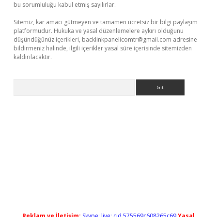
bu sorumluluğu kabul etmiş sayılırlar.
Sitemiz, kar amacı gütmeyen ve tamamen ücretsiz bir bilgi paylaşım
platformudur. Hukuka ve yasal düzenlemelere aykırı olduğunu
düşündüğünüz içerikleri,
backlinkpanelicomtr@gmail.com
adresine
bildirmeniz halinde, ilgili içerikler yasal süre içerisinde sitemizden
kaldırılacaktır.
Arama
ş
Reklam ve İletişim:
Skype: live:.cid.575569c608265c69
Yasal