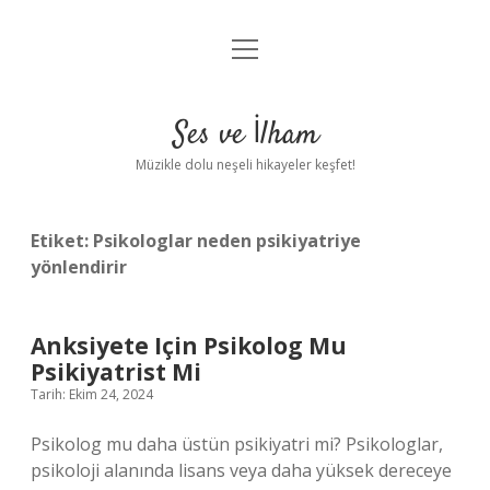
menüyü
Anasayfa
aç
Gizlilik Politikası
Ses ve İlham
Yasal Uyarı
Müzikle dolu neşeli hikayeler keşfet!
Hakkımızda
Etiket:
Psikologlar neden psikiyatriye
yönlendirir
Anksiyete Için Psikolog Mu
Psikiyatrist Mi
Tarih: Ekim 24, 2024
Psikolog mu daha üstün psikiyatri mi? Psikologlar,
psikoloji alanında lisans veya daha yüksek dereceye