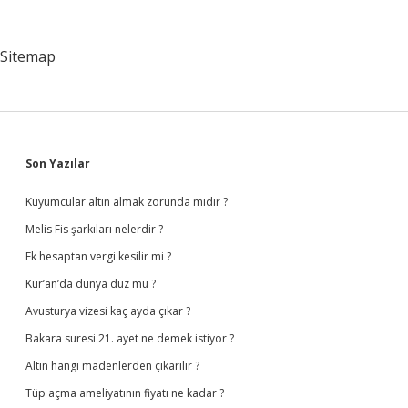
Mu
Psikiyatrist
Mi
Sitemap
Sidebar
Son Yazılar
Kuyumcular altın almak zorunda mıdır ?
Melis Fis şarkıları nelerdir ?
Ek hesaptan vergi kesilir mi ?
Kur’an’da dünya düz mü ?
Avusturya vizesi kaç ayda çıkar ?
Bakara suresi 21. ayet ne demek istiyor ?
Altın hangi madenlerden çıkarılır ?
Tüp açma ameliyatının fiyatı ne kadar ?